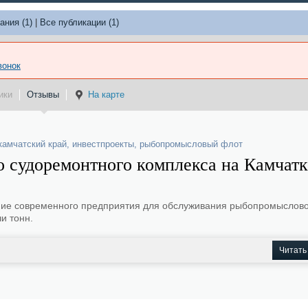
ания (1)
|
Все публикации (1)
вонок
ики
Отзывы
На карте
камчатский край
,
инвестпроекты
,
рыбопромысловый флот
о судоремонтного комплекса на Камчатк
ние современного предприятия для обслуживания рыбопромыслов
и тонн.
Читать