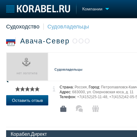
Компании
Судоходство
Судовладельцы
Судостроение
Торговая площадка
Конфере
Пульс
Доска объявлений
Выставк
Авача-Север
ООО
Новости
Продажа флота
Личност
RU
Компании
Оборудование
Словарь
Репутация
Изделия
Работа
Материалы
Судовладельцы
Крюинг
Услуги
Журнал
Реклама
Страна:
Россия,
Город:
Петропавловск-Камч
Адрес:
683000, ул. Озерновская коса, д. 11
Телефон:
+7(4152)25-11-48, +7(4152)42-05-
Оставить отзыв
Корабел.Директ