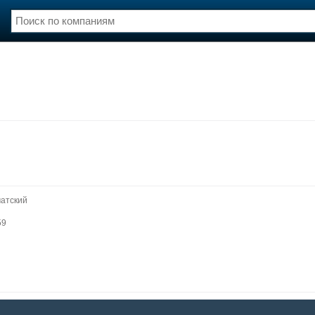
нции
Флот
и и семинары
Галерея флота
и
Форум
Отзывы
Все службы
атский
59