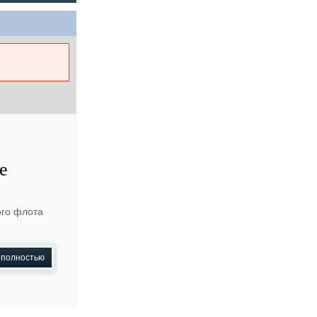
е
ого флота
 полностью