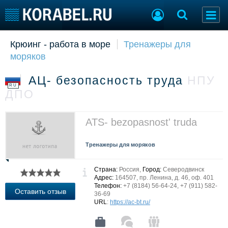
Крюинг - работа в море
Тренажеры для
Судостроение
Торговая площадка
моряков
Пульс
Доска объявлений
Новости
Продажа флота
АЦ- безопасность труда
НПУ
Компании
Оборудование
RU
ДПО
Репутация
Изделия
Работа
Материалы
Крюинг
Услуги
ATS- bezopasnost' truda
Журнал
Реклама
Тренажеры для моряков
Страна:
Россия,
Город:
Северодвинск
Конференции
Флот
Адрес:
164507, пр. Ленина, д. 46, оф. 401
Телефон:
+7 (8184) 56-64-24, +7 (911) 582-
Выставки и семинары
Галерея флота
Оставить отзыв
36-69
Личности
Форум
URL
:
https://ac-bt.ru/
Словарь
Отзывы
Все службы