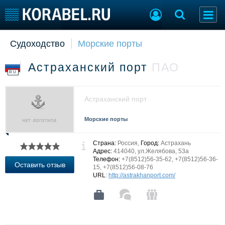
Судоходство
Морские порты
Судостроение
Торговая площадка
Пульс
Доска объявлений
Астраханский порт
ПАО
Новости
Продажа флота
RU
Компании
Оборудование
Репутация
Изделия
Астраханский порт
Работа
Материалы
Крюинг
Услуги
Морские порты
Журнал
Реклама
Страна:
Россия,
Город:
Астрахань
Адрес:
414040, ул.Желябова, 53а
Телефон:
+7(8512)56-35-62, +7(8512)56-36-
Оставить отзыв
15, +7(8512)56-08-76
Конференции
Флот
URL
:
http://astrakhanport.com/
Выставки и семинары
Галерея флота
Личности
Форум
Словарь
Отзывы
Все службы