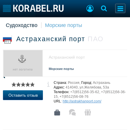
Судоходство
Морские порты
Судостроение
Торговая площадка
Пульс
Доска объявлений
Астраханский порт
ПАО
Новости
Продажа флота
RU
Компании
Оборудование
Репутация
Изделия
Астраханский порт
Работа
Материалы
Крюинг
Услуги
Морские порты
Журнал
Реклама
Страна:
Россия,
Город:
Астрахань
Адрес:
414040, ул.Желябова, 53а
Телефон:
+7(8512)56-35-62, +7(8512)56-36-
Оставить отзыв
15, +7(8512)56-08-76
Конференции
Флот
URL
:
http://astrakhanport.com/
Выставки и семинары
Галерея флота
Личности
Форум
Словарь
Отзывы
Все службы