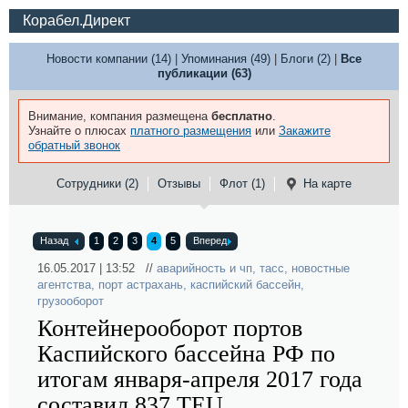
Корабел.Директ
Новости компании (14)
|
Упоминания (49)
|
Блоги (2)
|
Все
публикации (63)
Внимание, компания размещена
бесплатно
.
Узнайте о плюсах
платного размещения
или
Закажите
обратный звонок
Сотрудники (2)
Отзывы
Флот (1)
На карте
Назад
1
2
3
4
5
Вперед
16.05.2017 | 13:52 //
аварийность и чп
,
тасс
,
новостные
агентства
,
порт астрахань
,
каспийский бассейн
,
грузооборот
Контейнерооборот портов
Каспийского бассейна РФ по
итогам января-апреля 2017 года
составил 837 TEU