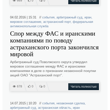
669
0
0
Читать полностью
04.02.2016 | 15:31 //
события
,
арбитражный суд
,
иран
,
мировое соглашение
,
астраханский порт
,
федеральная
антимонопольная служба
Спор между ФАС и иранскими
компаниями по поводу
астраханского порта закончился
мировой
Арбитражный суд Поволжского округа утвердил
мировое соглашение между ФАС и иранскими
компаниями в деле о признании незаконной покупки
акций ОАО "Астраханский порт".
678
0
0
Читать полностью
14.07.2015 | 10:20 //
события
,
незаконная сделка
,
арбитражный суд
,
астраханская область
,
иран