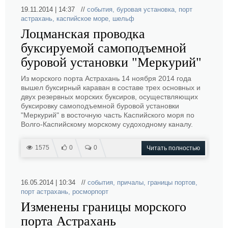
19.11.2014 | 14:37 //
события
,
буровая установка
,
порт
астрахань
,
каспийское море
,
шельф
Лоцманская проводка
буксируемой самоподъемной
буровой установки "Меркурий"
Из морского порта Астрахань 14 ноября 2014 года
вышел буксирный караван в составе трех основных и
двух резервных морских буксиров, осуществляющих
буксировку самоподъемной буровой установки
"Меркурий" в восточную часть Каспийского моря по
Волго-Каспийскому морскому судоходному каналу.
1575
0
0
Читать полностью
16.05.2014 | 10:34 //
события
,
причалы
,
границы портов
,
порт астрахань
,
росморпорт
Изменены границы морского
порта Астрахань