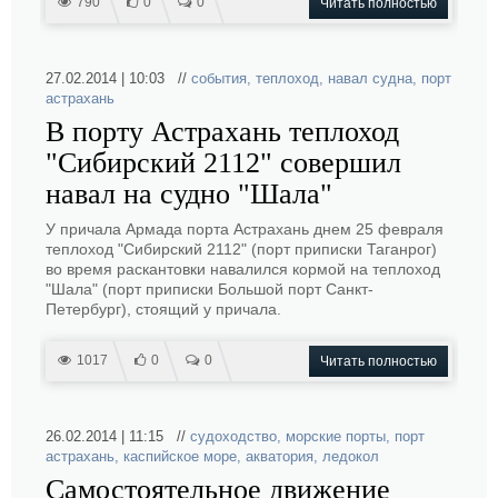
790
0
0
Читать полностью
27.02.2014 | 10:03 //
события
,
теплоход
,
навал судна
,
порт
астрахань
В порту Астрахань теплоход
"Сибирский 2112" совершил
навал на судно "Шала"
У причала Армада порта Астрахань днем 25 февраля
теплоход "Сибирский 2112" (порт приписки Таганрог)
во время раскантовки навалился кормой на теплоход
"Шала" (порт приписки Большой порт Санкт-
Петербург), стоящий у причала.
1017
0
0
Читать полностью
26.02.2014 | 11:15 //
судоходство
,
морские порты
,
порт
астрахань
,
каспийское море
,
акватория
,
ледокол
Самостоятельное движение