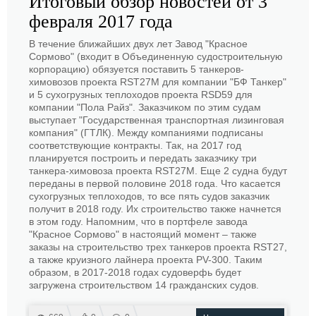
Итоговый обзор новостей от 3
февраля 2017 года
В течение ближайших двух лет Завод "Красное
Сормово" (входит в Объединенную судостроительную
корпорацию) обязуется поставить 5 танкеров-
химовозов проекта RST27М для компании "БФ Танкер"
и 5 сухогрузных теплоходов проекта RSD59 для
компании "Пола Райз". Заказчиком по этим судам
выступает "Государственная транспортная лизинговая
компания" (ГТЛК). Между компаниями подписаны
соответствующие контракты. Так, на 2017 год
планируется построить и передать заказчику три
танкера-химовоза проекта RST27М. Еще 2 судна будут
переданы в первой половине 2018 года. Что касается
сухогрузных теплоходов, то все пять судов заказчик
получит в 2018 году. Их строительство также начнется
в этом году. Напомним, что в портфеле завода
"Красное Сормово" в настоящий момент – также
заказы на строительство трех танкеров проекта RST27,
а также круизного лайнера проекта PV-300. Таким
образом, в 2017-2018 годах судоверфь будет
загружена строительством 14 гражданских судов.