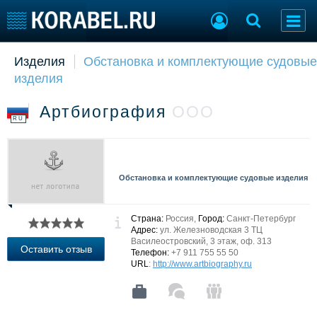
Изделия
Обстановка и комплектующие судовые
Судостроение
Торговая площадка
изделия
Пульс
Доска объявлений
Новости
Продажа флота
Артбиография
ООО
Компании
Оборудование
RU
Репутация
Изделия
Работа
Материалы
Крюинг
Услуги
Обстановка и комплектующие судовые изделия
Журнал
Реклама
Страна:
Россия,
Город:
Санкт-Петербург
Адрес:
ул. Железноводская 3 ТЦ
Василеостровский, 3 этаж, оф. 313
Конференции
Флот
Оставить отзыв
Телефон:
+7 911 755 55 50
Выставки и семинары
Галерея флота
URL
:
http://www.artbiography.ru
Личности
Форум
Словарь
Отзывы
Все службы