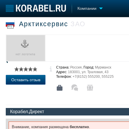
Компании
Арктиксервис
ЗАО
Судостроение
Торговая площадка
Конфере
RU
Пульс
Доска объявлений
Выставк
Новости
Продажа флота
Личност
Компании
Оборудование
Словарь
Репутация
Изделия
Работа
Материалы
Страна:
Россия,
Город:
Мурманск
Крюинг
Услуги
Адрес:
183001, ул. Траловая, 43
Журнал
Телефон:
+7(8152) 555200, 555225
Оставить отзыв
Реклама
Корабел.Директ
Внимание, компания размещена
бесплатно
.