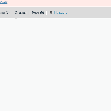
вонок
ки (3)
Отзывы
Флот (5)
На карте