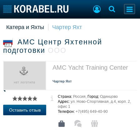
Катера и Яхты
Чартер Яхт
Судостроение
Торговая площадка
Пульс
Доска объявлений
AMC Центр Яхтенной
Новости
Продажа флота
RU
подготовки
ООО
Компании
Оборудование
Репутация
Изделия
Работа
Материалы
AMC Yacht Training Center
Крюинг
Услуги
Журнал
Чартер Яхт
Реклама
Страна:
Россия,
Город:
Одинцово
Адрес:
ул. Ново-Спортивная, д.4, корп. 2,
офис 1
Конференции
Флот
Оставить отзыв
Телефон:
+7(495) 649-40-90
Выставки и семинары
Галерея флота
Личности
Форум
Словарь
Отзывы
Все службы