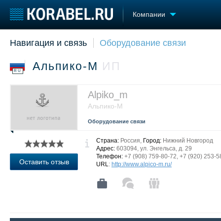
Компании
Навигация и связь
Оборудование связи
Судостроение
Торговая площадка
Конфере
Пульс
Доска объявлений
Выставк
Альпико-М
ИП
Новости
Продажа флота
Личност
RU
Компании
Оборудование
Словарь
Репутация
Изделия
Alpiko_m
Работа
Материалы
Альпико-М
Крюинг
Услуги
Оборудование связи
Журнал
Реклама
Страна:
Россия,
Город:
Нижний Новгород
Адрес:
603094, ул. Энгельса, д. 29
Телефон:
+7 (908) 759-80-72, +7 (920) 253-5
Оставить отзыв
URL
:
http://www.alpico-m.ru/