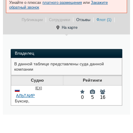
Узнайте о плюсах
платного размещения
или
Закажите
обратный звонок
Публикации
Сотрудники
Отзывы
Флот (1)
На карте
Владелец
В данной таблице представлены суда данной
компании
Судно
Рейтинги
[EX]
АЛЬТАИР
0
5
16
Буксир
,
9793533
,
UEHN
: 3240
HP
kw,
:
ME