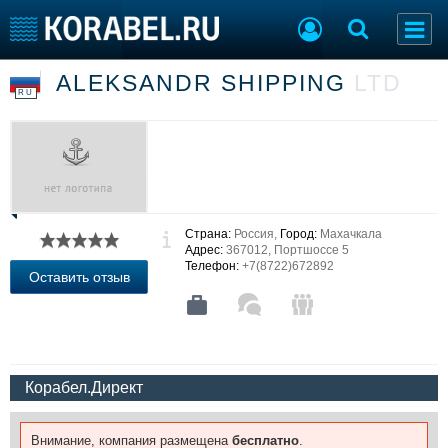
ALEKSANDR SHIPPING
LTD
Судостроение
Торговая площадка
RU
Пульс
Доска объявлений
Новости
Продажа флота
Компании
Оборудование
Репутация
Изделия
Работа
Материалы
Страна:
Россия,
Город:
Махачкала
Крюинг
Услуги
Адрес:
367012, Портшоссе 5
Журнал
Телефон:
+7(8722)672892
Оставить отзыв
Реклама
Конференции
Флот
Выставки и семинары
Галерея флота
Корабел.Директ
Личности
Форум
Словарь
Отзывы
Внимание, компания размещена
бесплатно
.
Все службы