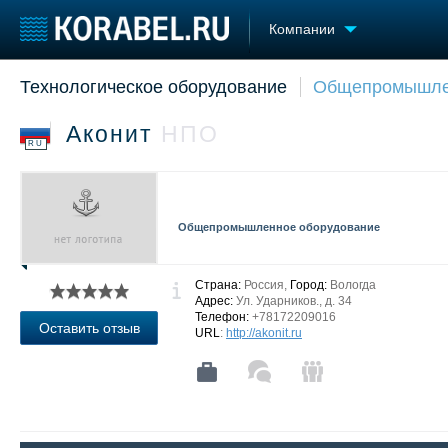
Компании
Технологическое оборудование
Общепромышле
Судостроение
Торговая площадка
Конфере
Пульс
Доска объявлений
Выставк
Аконит
НПО
Новости
Продажа флота
Личност
RU
Компании
Оборудование
Словарь
Репутация
Изделия
Работа
Материалы
Общепромышленное оборудование
Крюинг
Услуги
Журнал
Реклама
Страна:
Россия,
Город:
Вологда
Адрес:
Ул. Ударников., д. 34
Телефон:
+78172209016
Оставить отзыв
URL
:
http://akonit.ru