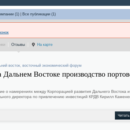
омпании (1)
|
Все публикации (1)
вонок
ики
Отзывы
На карте
ьний восток
,
восточный экономический форум
а Дальнем Востоке производство порто
е о намерениях между Корпорацией развития Дальнего Востока и 
льного директора по привлечению инвестиций КРДВ Кирилл Камене
Читать