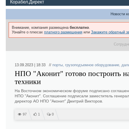
Корабел.Директ
Новости к
Внимание, компания размещена
бесплатно
.
Узнайте о плюсах
платного размещения
или
Закажите обратный з
Сотрудн
13.09.2023 | 18:33 //
порты
,
грузоподъемное оборудование
,
дал
НПО "Аконит" готово построить н
техники
На Восточном экономическом форуме подписано соглашени
НПО "Аконит". Соглашение подписали заместитель генера
директор АО НПО "Аконит" Дмитрий Викторов.
97
1
0