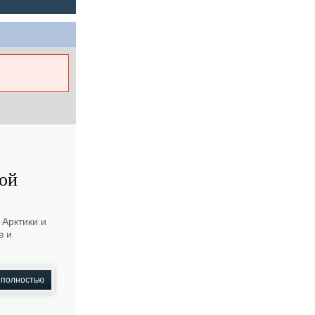
вой
Арктики и
в и
 полностью