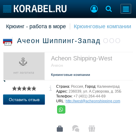
Крюинг - работа в море
Крюинговые компании
Судостроение
Торговая площадка
Пульс
Доска объявлений
Ачеон Шиппинг-Запад
ООО
Новости
Продажа флота
RU
Компании
Оборудование
Репутация
Изделия
Acheon Shipping-West
Работа
Материалы
Ачеон
Крюинг
Услуги
Крюинговые компании
Журнал
Реклама
Страна:
Россия,
Город:
Калининград
Адрес:
236039, ул. А.Суворова, д. 35Б
Телефон:
+7 (401) 264-44-69
Оставить отзыв
URL
:
http://west@acheonshipping.com
Конференции
Флот
Выставки и семинары
Галерея флота
Личности
Форум
Словарь
Отзывы
Все службы