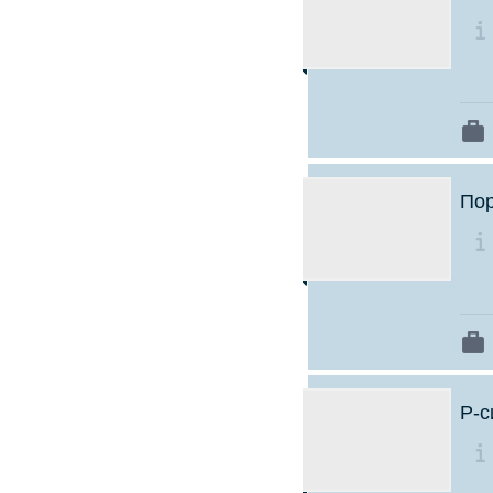
По
Р-с