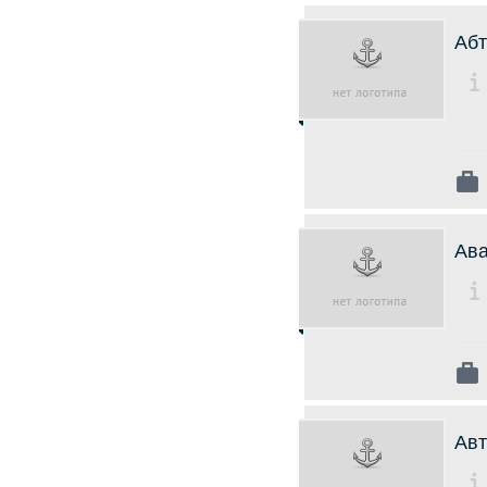
Абт
Ава
Авт