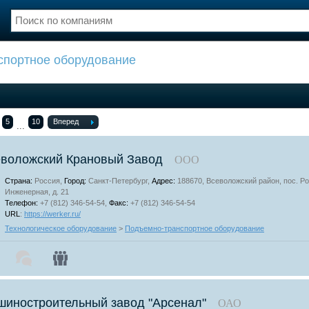
спортное оборудование
нции
Флот
и и семинары
Галерея флота
и
Форум
Отзывы
5
10
Вперед
...
Все службы
воложский Крановый Завод
ООО
Страна:
Россия,
Город:
Санкт-Петербург,
Адрес:
188670, Всеволожский район, пос. Ро
Инженерная, д. 21
Телефон:
+7 (812) 346-54-54,
Факс:
+7 (812) 346-54-54
URL
:
https://werker.ru/
Технологическое оборудование
>
Подъемно-транспортное оборудование
иностроительный завод "Арсенал"
ОАО