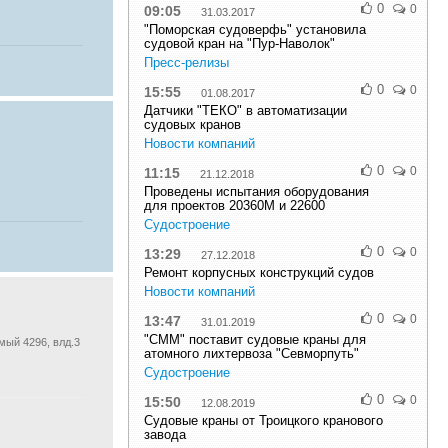
0
0
09:05
31.03.2017
"Поморская судоверфь" установила
судовой кран на "Пур-Наволок"
Пресс-релизы
0
0
15:55
01.08.2017
Датчики "ТЕКО" в автоматизации
судовых кранов
Новости компаний
0
0
11:15
21.12.2018
Проведены испытания оборудования
для проектов 20360М и 22600
Судостроение
0
0
13:29
27.12.2018
Ремонт корпусных конструкций судов
Новости компаний
0
0
13:47
31.01.2019
"СММ" поставит судовые краны для
мый 4296, влд.3
атомного лихтервоза "Севморпуть"
Судостроение
0
0
15:50
12.08.2019
Судовые краны от Троицкого кранового
завода