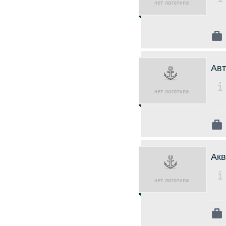
Авт
Ак