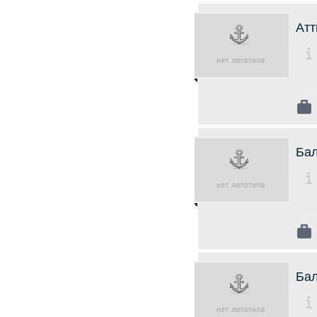
Атт
Бал
Бал