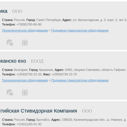
ика
ООО
Страна:
Россия,
Город:
Санкт-Петербург,
Адрес:
ул. Кронштадская, д. 3, корп. 2, лит А
Телефон:
+7(800)700-86-86
Технологическое оборудование
>
Подъемно-транспортное оборудование
канско ехо
ЕООД
Страна:
Болгария,
Город:
Крывеник,
Адрес:
5460, oбщина Севлиево, область Габрово
Телефон:
+(359)6730-22-20,
Факс:
+(359)6730-23-75
Технологическое оборудование
>
Подъемно-транспортное оборудование
тийская Стивидорная Компания
ООО
Страна:
Россия,
Город:
Балтийск,
Адрес:
238520, Калининградская обл., ш. Нижнее, д.
Телефон:
+7(4012)93-01-30