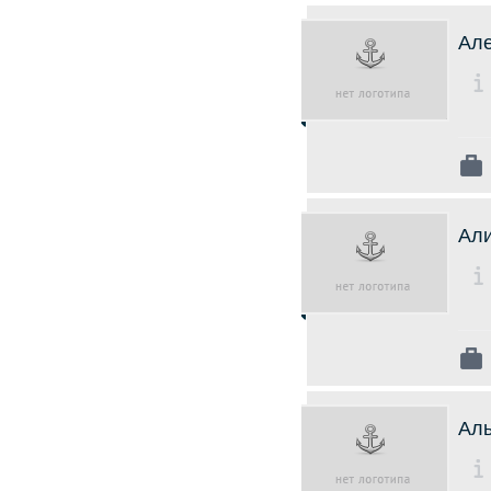
Але
Ал
Аль