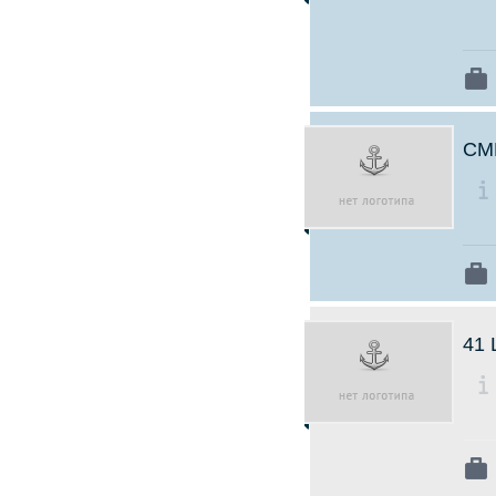
СМ
41 