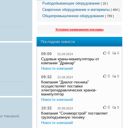
Рыбодобывающее оборудование
[ 18 ]
Сварочное оборудование и материалы
[ 484 ]
Общепромышленное оборудование
[ 789 ]
Условия размещения рекламы
Последние новости
0
0
09:00
01.04.2014
Судовые краны-манипуляторы от
компании "Драккар"
Новости компаний
0
0
09:32
21.04.2014
Компания "Диалог-техника"
осуществляет поставки
электрогидравлических кранов-
манипулятор
Новости компаний
0
0
10:32
25.09.2014
Компания "Сочиморстрой" поставляет
руг Народный,
грузоподъемную технику
Новости компаний