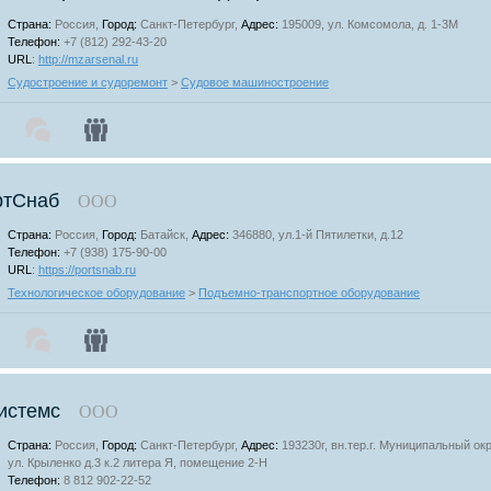
Страна:
Россия,
Город:
Санкт-Петербург,
Адрес:
195009, ул. Комсомола, д. 1-3М
Телефон:
+7 (812) 292-43-20
URL
:
http://mzarsenal.ru
Судостроение и судоремонт
>
Судовое машиностроение
ртСнаб
ООО
Страна:
Россия,
Город:
Батайск,
Адрес:
346880, ул.1-й Пятилетки, д.12
Телефон:
+7 (938) 175-90-00
URL
:
https://portsnab.ru
Технологическое оборудование
>
Подъемно-транспортное оборудование
истемс
ООО
Страна:
Россия,
Город:
Санкт-Петербург,
Адрес:
193230г, вн.тер.г. Муниципальный ок
ул. Крыленко д.3 к.2 литера Я, помещение 2-Н
Телефон:
8 812 902-22-52