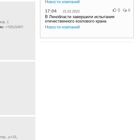
Новости компаний
0
0
17:04
21.01.2022
В Ленобласти завершили испытания
отечественного козлового крана
кор. 1
Новости компаний
кс:
+7(812)407-
ер., уч.51,