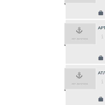
АР
АТ