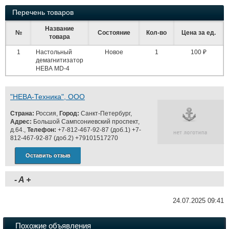
Перечень товаров
Название
№
Состояние
Кол-во
Цена за ед.
товара
1
Настольный
Новое
1
100 ₽
демагнитизатор
НЕВА MD-4
"НЕВА-Техника", ООО
Страна:
Россия,
Город:
Санкт-Петербург,
Адрес:
Большой Сампсониевский проспект,
д.64.,
Телефон:
+7-812-467-92-87 (доб.1) +7-
812-467-92-87 (доб.2) +79101517270
Оставить отзыв
-
A
+
24.07.2025 09:41
Похожие объявления