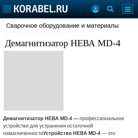
Сварочное оборудование и материалы
Судостроение
Торговая площадка
Пульс
Доска объявлений
Демагнитизатор НЕВА MD-4
Новости
Продажа флота
Компании
Оборудование
Репутация
Изделия
Работа
Материалы
Крюинг
Услуги
Журнал
Реклама
Конференции
Флот
Выставки и семинары
Галерея флота
Демагнитизатор НЕВА MD-4 —
профессиональное
Личности
Форум
устройство для устранения остаточной
Словарь
Отзывы
намагниченности
Устройство НЕВА MD-4
— это
Все службы