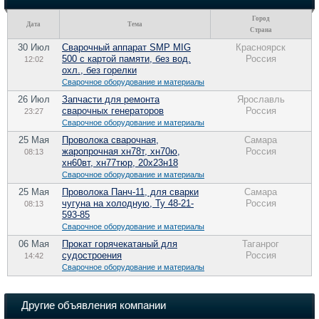
Город
Дата
Тема
Страна
30 Июл
Сварочный аппарат SMP MIG
Красноярск
500 с картой памяти, без вод.
Россия
12:02
охл., без горелки
Сварочное оборудование и материалы
26 Июл
Запчасти для ремонта
Ярославль
сварочных генераторов
Россия
23:27
Сварочное оборудование и материалы
25 Мая
Проволока сварочная,
Самара
жаропрочная хн78т, хн70ю,
Россия
08:13
хн60вт, хн77тюр, 20х23н18
Сварочное оборудование и материалы
25 Мая
Проволока Панч-11, для сварки
Самара
чугуна на холодную, Ту 48-21-
Россия
08:13
593-85
Сварочное оборудование и материалы
06 Мая
Прокат горячекатаный для
Таганрог
судостроения
Россия
14:42
Сварочное оборудование и материалы
Другие объявления компании