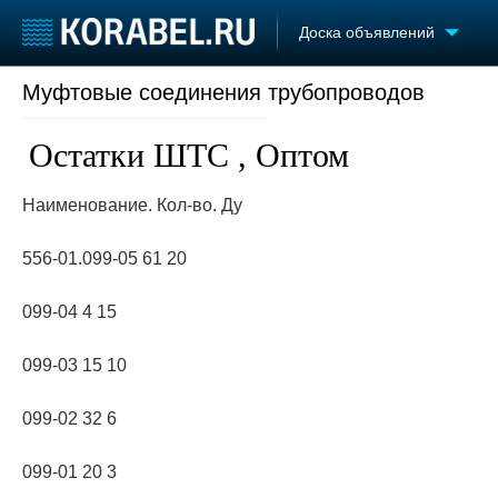
Доска объявлений
Муфтовые соединения трубопроводов
Судостроение
Торговая площадка
Конфере
Пульс
Доска объявлений
Выставк
Остатки ШТС , Оптом
Новости
Продажа флота
Личност
Компании
Оборудование
Словарь
Наименование. Кол-во. Ду
Репутация
Изделия
Работа
Материалы
556-01.099-05 61 20
Крюинг
Услуги
Журнал
099-04 4 15
Реклама
099-03 15 10
099-02 32 6
099-01 20 3