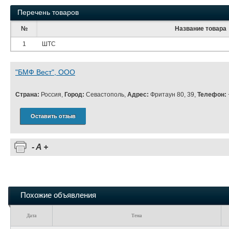
Перечень товаров
№
Название товара
1
ШТС
"БМФ Вест", ООО
Страна:
Россия,
Город:
Севастополь,
Адрес:
Фритаун 80, 39,
Телефон:
Оставить отзыв
-
A
+
Похожие объявления
Дата
Тема