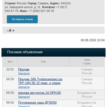
Страна:
Россия,
Город:
Самара,
Адрес:
443110,
ул. Заводское шоссе, д. 11,
Телефон:
+7 (917)
030-67-76,
Факс:
+7 (846) 207-29-78
Оставить отзыв
-
A
+
09.08.2026 10:04
Похожие объявления
Город
Дата
Тема
Страна
10:01
Продам
Самара
Россия
Запчасти
09:59
Продаю 3Д6 Турбокомпрессор
Самара
ТКР-14Н.2Б.22 прав. и левая
Россия
Запчасти
09:58
продам регулятор 14 ОРН-50
Владивосток
Россия
Запчасти
09:56
Плунжерная пара ДР30/50
Владивосток
Россия
Запчасти