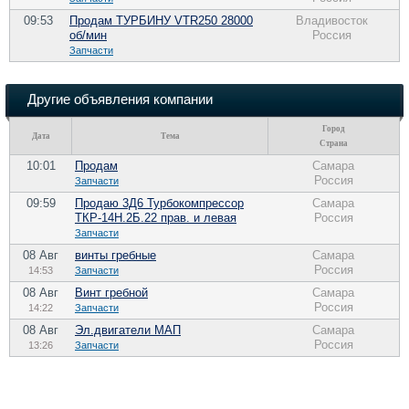
09:53
Продам ТУРБИНУ VTR250 28000
Владивосток
об/мин
Россия
Запчасти
Другие объявления компании
Город
Дата
Тема
Страна
10:01
Продам
Самара
Россия
Запчасти
09:59
Продаю 3Д6 Турбокомпрессор
Самара
ТКР-14Н.2Б.22 прав. и левая
Россия
Запчасти
08 Авг
винты гребные
Самара
Россия
14:53
Запчасти
08 Авг
Винт гребной
Самара
Россия
14:22
Запчасти
08 Авг
Эл.двигатели МАП
Самара
Россия
13:26
Запчасти