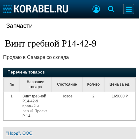
Запчасти
Судостроение
Торговая площадка
Пульс
Доска объявлений
Винт гребной Р14-42-9
Новости
Продажа флота
Компании
Оборудование
Продаю в Самаре со склада
Репутация
Изделия
Работа
Материалы
Перечень товаров
Крюинг
Услуги
Журнал
Название
№
Состояние
Кол-во
Цена за ед.
товара
Реклама
1
Винт гребной
Новое
2
165000 ₽
Р14-42-9
правый и
Конференции
Флот
левый Проект
Выставки и семинары
Галерея флота
Р-14
Личности
Форум
Словарь
Отзывы
"Норд", ООО
Все службы