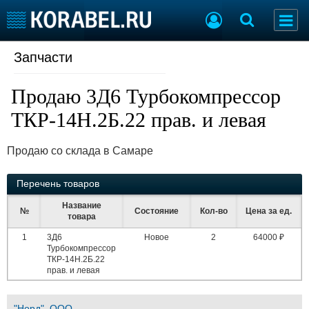
Запчасти
Судостроение
Торговая площадка
Пульс
Доска объявлений
Продаю 3Д6 Турбокомпрессор
Новости
Продажа флота
Компании
Оборудование
ТКР-14Н.2Б.22 прав. и левая
Репутация
Изделия
Работа
Материалы
Продаю со склада в Самаре
Крюинг
Услуги
Журнал
Перечень товаров
Реклама
Название
№
Состояние
Кол-во
Цена за ед.
товара
1
3Д6
Новое
2
64000 ₽
Конференции
Флот
Турбокомпрессор
Выставки и семинары
Галерея флота
ТКР-14Н.2Б.22
прав. и левая
Личности
Форум
Словарь
Отзывы
Все службы
"Норд", ООО