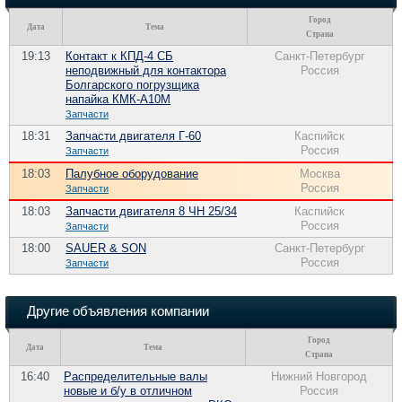
Город
Дата
Тема
Страна
19:13
Контакт к КПД-4 СБ
Санкт-Петербург
неподвижный для контактора
Россия
Болгарского погрузщика
напайка КМК-А10М
Запчасти
18:31
Запчасти двигателя Г-60
Каспийск
Россия
Запчасти
18:03
Палубное оборудование
Москва
Россия
Запчасти
18:03
Запчасти двигателя 8 ЧН 25/34
Каспийск
Россия
Запчасти
18:00
SAUER & SON
Санкт-Петербург
Россия
Запчасти
Другие объявления компании
Город
Дата
Тема
Страна
16:40
Распределительные валы
Нижний Новгород
новые и б/у в отличном
Россия