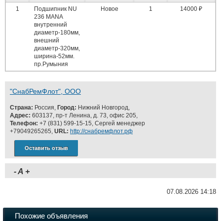
1
Подшипник NU
Новое
1
14000 ₽
236 MANA
внутренний
диаметр-180мм,
внешний
диаметр-320мм,
ширина-52мм.
пр.Румыния
"СнабРемФлот", ООО
Страна:
Россия,
Город:
Нижний Новгород,
Адрес:
603137, пр-т Ленина, д. 73, офис 205,
Телефон:
+7 (831) 599-15-15, Сергей менеджер
+79049265265,
URL:
http://снабремфлот.рф
Оставить отзыв
-
A
+
07.08.2026 14:18
Похожие объявления