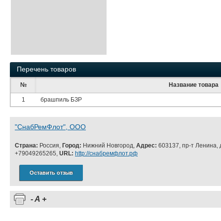
Перечень товаров
№
Название товара
1
брашпиль БЗР
"СнабРемФлот", ООО
Страна:
Россия,
Город:
Нижний Новгород,
Адрес:
603137, пр-т Ленина, 
+79049265265,
URL:
http://снабремфлот.рф
Оставить отзыв
-
A
+