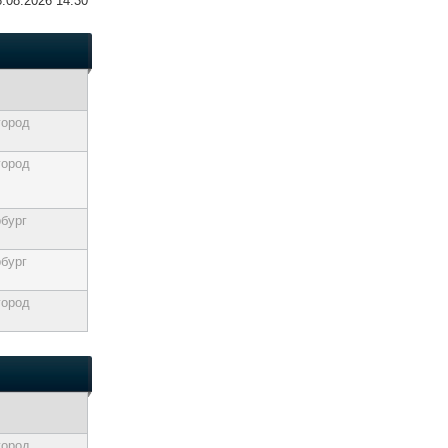
8.08.2026 14:30
город
город
бург
бург
город
город