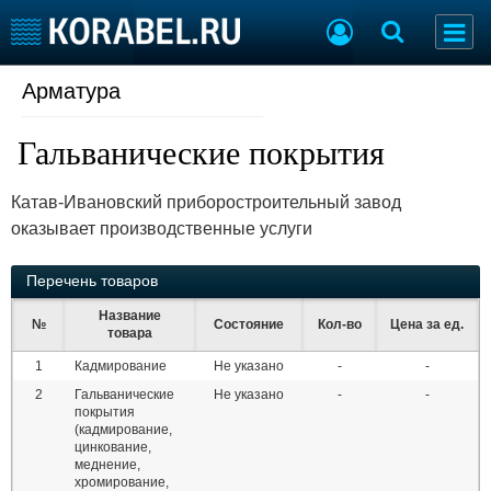
Арматура
Судостроение
Торговая площадка
Пульс
Доска объявлений
Гальванические покрытия
Новости
Продажа флота
Компании
Оборудование
Катав-Ивановский приборостроительный завод
Репутация
Изделия
оказывает производственные услуги
Работа
Материалы
Крюинг
Услуги
Перечень товаров
Журнал
Реклама
Название
№
Состояние
Кол-во
Цена за ед.
товара
1
Кадмирование
Не указано
-
-
Конференции
Флот
2
Гальванические
Не указано
-
-
Выставки и семинары
Галерея флота
покрытия
(кадмирование,
Личности
Форум
цинкование,
Словарь
Отзывы
меднение,
хромирование,
Все службы