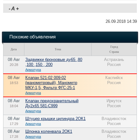
-
A
+
26.09.2018 14:39
Похожие объявления
Город
Дата
Тема
Страна
08 Авг
Задвижки бронзовые ду65 ,80
Астрахань
,100 ,150 , 200
Россия
20:28
Арматура
08 Авг
Клапан 521-02 009-02
Каспийск
(манометровый), Манометр
Россия
18:53
МКУ-1,5, Фильтр ФГС-25-1
Арматура
08 Авг
Клапан предохранительный
Иркутск
Ду2х65 581-С999
Россия
18:04
Арматура
08 Авг
Штуцер крышки цилиндра 2ОК1
Владивосток
Россия
17:29
Арматура
08 Авг
Шпонка коленвала 2ОК1
Владивосток
Россия
17:28
Арматура