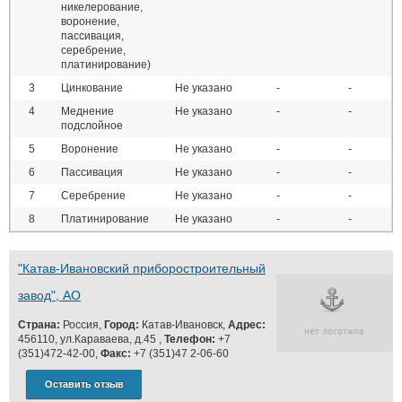
никелерование,
воронение,
пассивация,
серебрение,
платинирование)
3
Цинкование
Не указано
-
-
4
Меднение
Не указано
-
-
подслойное
5
Воронение
Не указано
-
-
6
Пассивация
Не указано
-
-
7
Серебрение
Не указано
-
-
8
Платинирование
Не указано
-
-
"Катав-Ивановский приборостроительный
завод", АО
Страна:
Россия,
Город:
Катав-Ивановск,
Адрес:
456110, ул.Караваева, д.45 ,
Телефон:
+7
(351)472-42-00,
Факс:
+7 (351)47 2-06-60
Оставить отзыв