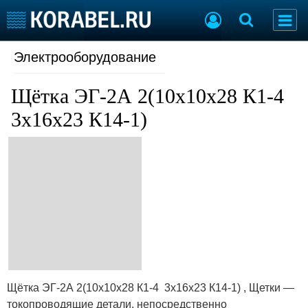
Электрооборудование
Судостроение
Торговая площадка
Пульс
Доска объявлений
Щётка ЭГ-2А 2(10х10х28 К1-4
Новости
Продажа флота
Компании
Оборудование
3х16х23 К14-1)
Репутация
Изделия
Работа
Материалы
Крюинг
Услуги
Журнал
Реклама
Конференции
Флот
Выставки и семинары
Галерея флота
Личности
Форум
Щётка ЭГ-2А 2(10х10х28 К1-4 3х16х23 К14-1) , Щетки —
Словарь
Отзывы
токопроводящие детали, непосредственно
Все службы