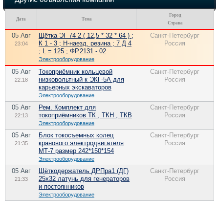
Город
Дата
Тема
Страна
05 Авг
Щётка ЭГ 74 2 ( 12,5 * 32 * 64 ) ;
Санкт-Петербург
К 1 - 3 ; Н-наезд. резина ; 7 Д 4
Россия
23:04
; L = 125 ; ФР.2131 - 02
Электрооборудование
05 Авг
Токоприёмник кольцевой
Санкт-Петербург
низковольтный к ЭКГ-5А для
Россия
22:18
карьерных экскаваторов
Электрооборудование
05 Авг
Рем. Комплект для
Санкт-Петербург
токоприёмников ТК , ТКН , ТКВ
Россия
22:13
Электрооборудование
05 Авг
Блок токосъемных колец
Санкт-Петербург
кранового электродвигателя
Россия
21:35
МТ-7 размер 242*150*154
Электрооборудование
05 Авг
Щёткодержатель ДРПра1 (ДГ)
Санкт-Петербург
25х32 латунь для генераторов
Россия
21:33
и постоянников
Электрооборудование