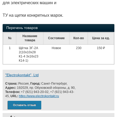
для электрических машин и
ТУ на щетки конкретных марок.
Перечень товаров
Название
№
Состояние
Кол-во
Цена за ед.
товара
1
Щётка ЭГ-2А
Новое
230
150 ₽
2(10х10х28
К1-4 3х16х23
К14-1)
"Electrokontakt", Ltd
Страна:
Россия,
Город:
Санкт-Петербург,
Адрес:
192029, пр. Обуховской обороны, д. 90,
Телефон:
+7 (921) 943-20-02, +7 (921) 943-43-
45,
URL:
https://www.electrokontakt.ru
Оставить отзыв