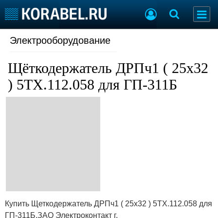
Электрооборудование
Судостроение
Торговая площадка
Пульс
Доска объявлений
Щёткодержатель ДРПч1 ( 25х32
Новости
Продажа флота
Компании
Оборудование
) 5ТХ.112.058 для ГП-311Б
Репутация
Изделия
Работа
Материалы
Крюинг
Услуги
Журнал
Реклама
Конференции
Флот
Выставки и семинары
Галерея флота
Личности
Форум
Купить Щеткодержатель ДРПч1 ( 25х32 ) 5ТХ.112.058 для
Словарь
Отзывы
ГП-311Б,ЗАО Электроконтакт г.
Все службы