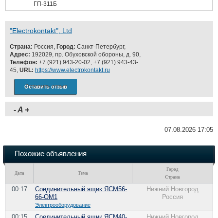
ГП-311Б
"Electrokontakt", Ltd
Страна:
Россия,
Город:
Санкт-Петербург,
Адрес:
192029, пр. Обуховской обороны, д. 90,
Телефон:
+7 (921) 943-20-02, +7 (921) 943-43-
45,
URL:
https://www.electrokontakt.ru
Оставить отзыв
-
A
+
07.08.2026 17:05
Похожие объявления
Город
Дата
Тема
Страна
00:17
Соединительный ящик ЯСМ56-
Нижний Новгород
66-ОМ1
Россия
Электрооборудование
00:15
Соединительный ящик ЯСМ40-
Нижний Новгород