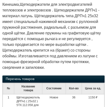
Кинешма,Щеткодержатели для электродвигателей
тепловозов и электровозов . Щеткодержатели ДРПч1 -
материал латунь. Щёткодержатель типа ДРПч1 25х32
имеет специальный нажимной механизм с руллонной
пружиной растяжения, радиальный, с разъемом для
одной щётки. Давление пружины на графитовую щётку
передаётся с помощью рычага и не регулируется ,
только продвигается по мере выработки щётки .
Щеткодержатель крепится на (бракет) со стороны
обоймы. Изготавливается под давлением из латуни с
помощью фрезерной обработки путем протяжки,
сверления и запиловки.
Перечень товаров
Название
№
Состояние
Кол-во
Цена за ед.
товара
1
Щёткодержатель
Новое
36
1150 ₽
ДРПч1 ( 25х32 )
5ТХ.112.058 для