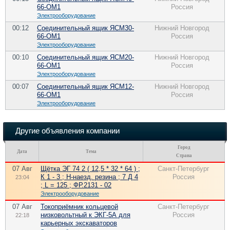
66-ОМ1
Россия
Электрооборудование
00:12
Соединительный ящик ЯСМ30-
Нижний Новгород
66-ОМ1
Россия
Электрооборудование
00:10
Соединительный ящик ЯСМ20-
Нижний Новгород
66-ОМ1
Россия
Электрооборудование
00:07
Соединительный ящик ЯСМ12-
Нижний Новгород
66-ОМ1
Россия
Электрооборудование
Другие объявления компании
Город
Дата
Тема
Страна
07 Авг
Щётка ЭГ 74 2 ( 12,5 * 32 * 64 ) ;
Санкт-Петербург
К 1 - 3 ; Н-наезд. резина ; 7 Д 4
Россия
23:04
; L = 125 ; ФР.2131 - 02
Электрооборудование
07 Авг
Токоприёмник кольцевой
Санкт-Петербург
низковольтный к ЭКГ-5А для
Россия
22:18
карьерных экскаваторов