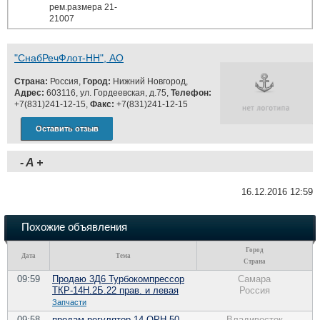
рем.размера 21-
21007
"СнабРечФлот-НН", АО
Страна:
Россия,
Город:
Нижний Новгород,
Адрес:
603116, ул. Гордеевская, д.75,
Телефон:
+7(831)241-12-15,
Факс:
+7(831)241-12-15
Оставить отзыв
-
A
+
16.12.2016 12:59
Похожие объявления
Город
Дата
Тема
Страна
09:59
Продаю 3Д6 Турбокомпрессор
Самара
ТКР-14Н.2Б.22 прав. и левая
Россия
Запчасти
09:58
продам регулятор 14 ОРН-50
Владивосток