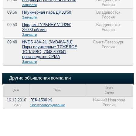
Россия
Запчасти
09:56
Плунжерная пара ДР30/50
Владивосток
Россия
Запчасти
09:53
Продам ТУРБИНУ VTR250
Владивосток
28000 об/мин
Россия
Запчасти
09:49
NVDS 48A-2U (NVD48A-3U)
Санкт-Петербург
Пары плунжерные ТЯЖЁЛОЕ
Россия
ТОПЛИВО; 7048-309341
производство СРМА
Запчасти
Другие объявления компании
Город
Дата
Тема
Страна
16.12.2016
ГСК-1500 Ж
Нижний Новгород
Россия
12:43
Электрооборудование