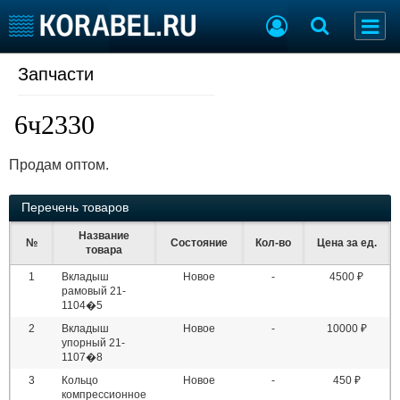
Запчасти
Судостроение
Торговая площадка
Пульс
Доска объявлений
6ч2330
Новости
Продажа флота
Компании
Оборудование
Продам оптом.
Репутация
Изделия
Работа
Материалы
Перечень товаров
Крюинг
Услуги
Журнал
Название
№
Состояние
Кол-во
Цена за ед.
товара
Реклама
1
Вкладыш
Новое
-
4500 ₽
рамовый 21-
1104�5
Конференции
Флот
2
Вкладыш
Новое
-
10000 ₽
Выставки и семинары
Галерея флота
упорный 21-
Личности
Форум
1107�8
Словарь
Отзывы
3
Кольцо
Новое
-
450 ₽
Все службы
компрессионное