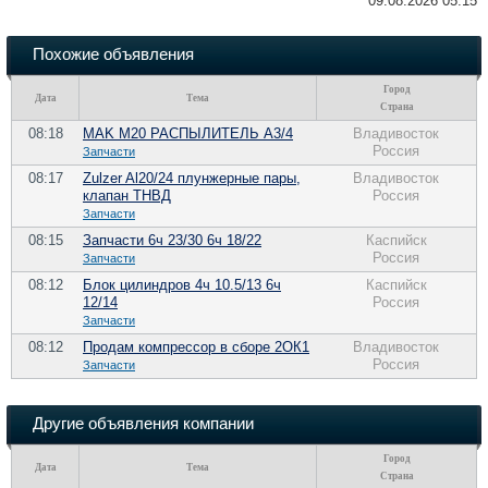
09.08.2026 05:15
Похожие объявления
Город
Дата
Тема
Страна
08:18
MAK M20 РАСПЫЛИТЕЛЬ A3/4
Владивосток
Россия
Запчасти
08:17
Zulzer Al20/24 плунжерные пары,
Владивосток
клапан ТНВД
Россия
Запчасти
08:15
Запчасти 6ч 23/30 6ч 18/22
Каспийск
Россия
Запчасти
08:12
Блок цилиндров 4ч 10.5/13 6ч
Каспийск
12/14
Россия
Запчасти
08:12
Продам компрессор в сборе 2ОК1
Владивосток
Россия
Запчасти
Другие объявления компании
Город
Дата
Тема
Страна