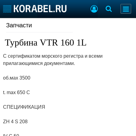
Запчасти
Судостроение
Торговая площадка
Пульс
Доска объявлений
Турбина VTR 160 1L
Новости
Продажа флота
Компании
Оборудование
С сертификатом морского регистра и всеми
Репутация
Изделия
прилагающимися документами.
Работа
Материалы
Крюинг
Услуги
об.мах 3500
Журнал
Реклама
t. max 650 C
Конференции
Флот
СПЕЦИФИКАЦИЯ
Выставки и семинары
Галерея флота
Личности
Форум
ZH 4 S 208
Словарь
Отзывы
Все службы