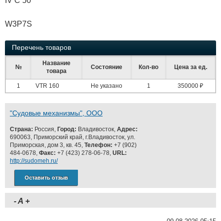
IV C 50
W3P7S
Перечень товаров
Название
№
Состояние
Кол-во
Цена за ед.
товара
1
VTR 160
Не указано
1
350000 ₽
"Судовые механизмы", ООО
Страна:
Россия,
Город:
Владивосток,
Адрес:
690063, Приморский край, г.Владивосток, ул.
Приморская, дом 3, кв. 45,
Телефон:
+7 (902)
484-0678,
Факс:
+7 (423) 278-06-78,
URL:
http://sudomeh.ru/
Оставить отзыв
-
A
+