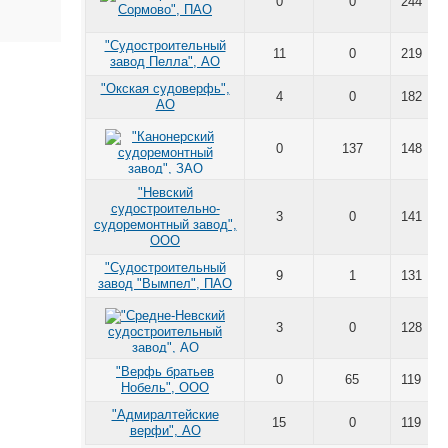
0
0
244
"Судостроительный
11
0
219
завод Пелла", АО
"Окская судоверфь",
4
0
182
АО
0
137
148
"Невский
судостроительно-
3
0
141
судоремонтный завод",
ООО
"Судостроительный
9
1
131
завод "Вымпел", ПАО
3
0
128
"Верфь братьев
0
65
119
Нобель", ООО
"Адмиралтейские
15
0
119
верфи", АО