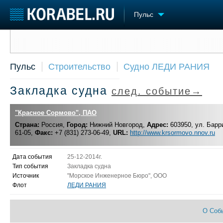
Пульс
Сообщить о событии
Судостроение
Торговая площадка
Конфере
Пульс
Строительство
Судно ЛЕДИ РАНИЯ
Пульс
Доска объявлений
Выставк
Новости
Продажа флота
Личност
Закладка судна
след. событие→
Компании
Оборудование
Словарь
Репутация
Изделия
"Красное Сормово", ПАО
Работа
Материалы
Страна:
Россия,
Город:
Нижний Новгород,
Адрес:
603950, ул. Барри
Крюинг
Услуги
61-05,
Факс:
+7 (831) 273-06-49,
URL:
http://www.krsormovo.nnov.ru
Журнал
Реклама
Дата события
25-12-2014г.
Тип события
Закладка судна
Источник
"Морское Инженерное Бюро", ООО
Флот
ЛЕДИ РАНИЯ
О Соб