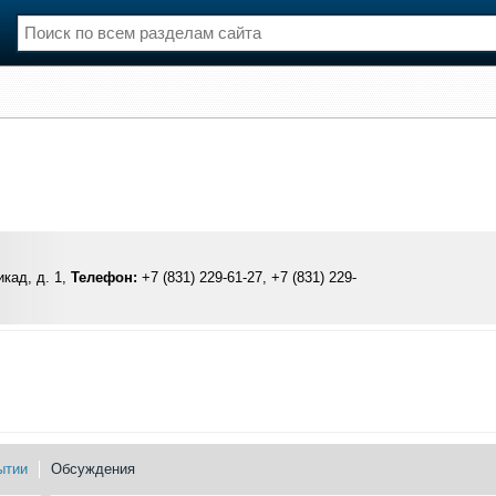
нции
Флот
и и семинары
Галерея флота
и
Форум
Отзывы
Все службы
кад, д. 1,
Телефон:
+7 (831) 229-61-27, +7 (831) 229-
ытии
Обсуждения