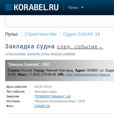
Пульс
Сообщить о событии
Судостроение
Торговая площадка
Конфере
Пульс
Строительство
Судно САНАР-16
Пульс
Доска объявлений
Выставк
Новости
Продажа флота
Личност
Закладка судна
след. событие→
Компании
Оборудование
Словарь
Репутация
Изделия
судостроение
закладка судна
красное сормово
,
,
Работа
Материалы
Крюинг
"Красное Сормово", ПАО
Услуги
Журнал
Страна:
Россия,
Город:
Нижний Новгород,
Адрес:
603950, ул. Барри
61-05,
Факс:
+7 (831) 273-06-49,
URL:
http://www.krsormovo.nnov.ru
Реклама
Дата события
09-06-2014г.
Тип события
Закладка судна
Заказчик
"SYNERGY Shipping", Ltd
Источник
"Морское Инженерное Бюро", ООО
Флот
САНАР-16