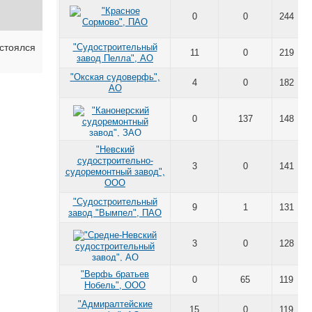
0
0
244
стоялся
"Судостроительный
11
0
219
завод Пелла", АО
"Окская судоверфь",
4
0
182
АО
0
137
148
"Невский
судостроительно-
3
0
141
судоремонтный завод",
ООО
"Судостроительный
9
1
131
завод "Вымпел", ПАО
3
0
128
"Верфь братьев
0
65
119
Нобель", ООО
"Адмиралтейские
15
0
119