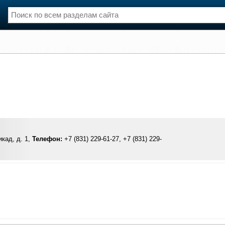
нции
Флот
и и семинары
Галерея флота
и
Форум
Отзывы
Все службы
кад, д. 1,
Телефон:
+7 (831) 229-61-27, +7 (831) 229-