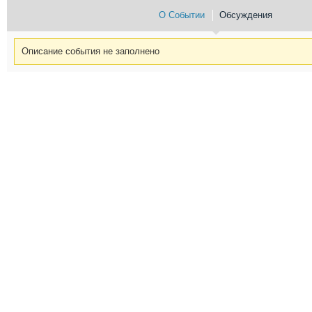
О Событии
Обсуждения
Описание события не заполнено