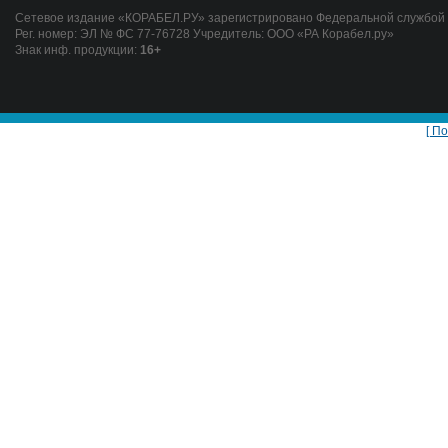
Сетевое издание «КОРАБЕЛ.РУ» зарегистрировано Федеральной службой п
Рег. номер: ЭЛ № ФС 77-76728 Учредитель: ООО «РА Корабел.ру»
Знак инф. продукции:
16+
[ П