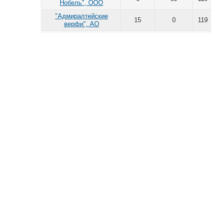
Нобель", ООО
"Адмиралтейские
15
0
119
верфи", АО