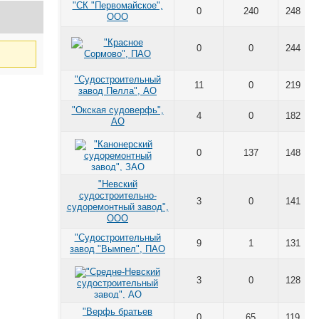
"СК "Первомайское",
0
240
248
ООО
0
0
244
"Судостроительный
11
0
219
завод Пелла", АО
"Окская судоверфь",
4
0
182
АО
0
137
148
"Невский
судостроительно-
3
0
141
судоремонтный завод",
ООО
"Судостроительный
9
1
131
завод "Вымпел", ПАО
3
0
128
"Верфь братьев
0
65
119