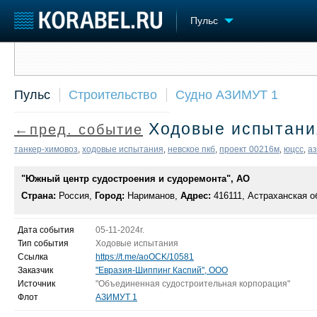
Пульс
Сообщить о событии
Судостроение
Торговая площадка
Конфере
Пульс
Строительство
Судно АЗИМУТ 1
Пульс
Доска объявлений
Выставк
Новости
Продажа флота
Личност
Ходовые испытан
←пред. событие
Компании
Оборудование
Словарь
Репутация
Изделия
танкер-химовоз
ходовые испытания
невское пкб
проект 00216м
юцсс
аз
,
,
,
,
,
Работа
Материалы
Крюинг
"Южный центр судостроения и судоремонта", АО
Услуги
Журнал
Страна:
Россия,
Город:
Нариманов,
Адрес:
416111, Астраханская об
Реклама
Дата события
05-11-2024г.
Тип события
Ходовые испытания
Ссылка
https://t.me/aoOCK/10581
Заказчик
"Евразия-Шиппинг Каспий", ООО
Источник
"Объединенная судостроительная корпорация"
Флот
АЗИМУТ 1