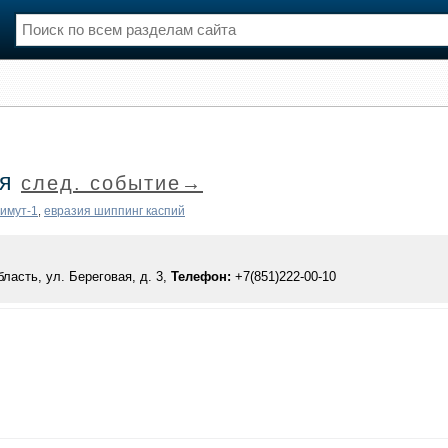
нции
Флот
и и семинары
Галерея флота
и
Форум
ия
след. событие→
Отзывы
Все службы
имут-1
евразия шиппинг каспий
,
ласть, ул. Береговая, д. 3,
Телефон:
+7(851)222-00-10