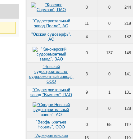
0
0
244
"Судостроительный
11
0
219
завод Пелла", АО
"Окская судоверфь",
4
0
182
АО
0
137
148
"Невский
судостроительно-
3
0
141
судоремонтный завод",
ООО
"Судостроительный
9
1
131
завод "Вымпел", ПАО
3
0
128
"Верфь братьев
0
65
119
Нобель", ООО
"Адмиралтейские
15
0
119