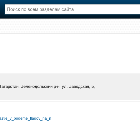
нции
Флот
и и семинары
Галерея флота
и
Форум
Отзывы
Все службы
атарстан, Зеленодольский р-н, ул. Заводская, 5,
chastie_v_podeme_flagov_na_n