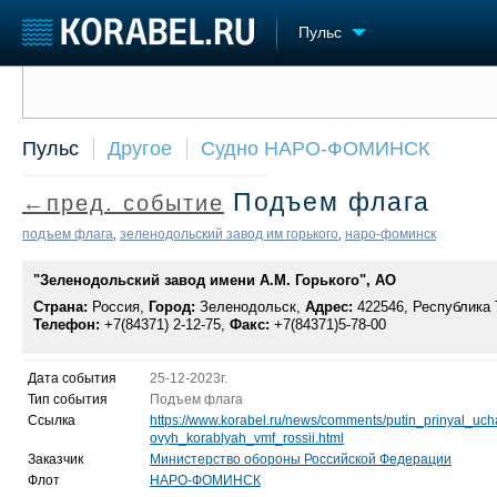
Пульс
Сообщить о событии
Судостроение
Торговая площадка
Конфере
Пульс
Другое
Судно НАРО-ФОМИНСК
Пульс
Доска объявлений
Выставк
Новости
Продажа флота
Личност
Подъем флага
←пред. событие
Компании
Оборудование
Словарь
Репутация
Изделия
подъем флага
зеленодольский завод им горького
наро-фоминск
,
,
Работа
Материалы
Крюинг
"Зеленодольский завод имени А.М. Горького", АО
Услуги
Журнал
Страна:
Россия,
Город:
Зеленодольск,
Адрес:
422546, Республика Т
Телефон:
+7(84371) 2-12-75,
Факс:
+7(84371)5-78-00
Реклама
Дата события
25-12-2023г.
Тип события
Подъем флага
Ссылка
https://www.korabel.ru/news/comments/putin_prinyal_u
ovyh_korablyah_vmf_rossii.html
Заказчик
Министерство обороны Российской Федерации
Флот
НАРО-ФОМИНСК