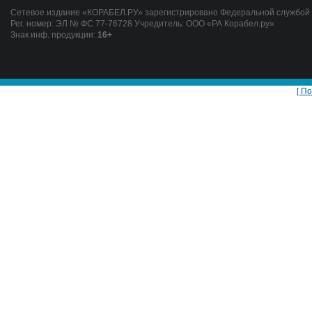
Сетевое издание «КОРАБЕЛ.РУ» зарегистрировано Федеральной службой п
Рег. номер: ЭЛ № ФС 77-76728 Учредитель: ООО «РА Корабел.ру»
Знак инф. продукции:
16+
[ П