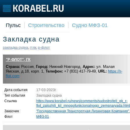
Пульс
Строительство
Судно МФЗ-01
Судостроение
Торговая площадка
Конфере
Закладка судна
Пульс
Доска объявлений
Выставк
Новости
Продажа флота
Личност
закладка судна
гтлк
р-флот
,
,
Компании
Оборудование
Словарь
"Р-ФЛОТ", ГК
Репутация
Изделия
Страна:
Работа
Россия,
Город:
Нижний Новгород,
Материалы
Адрес:
ул. Малая
Ямская, д.18, корп. 1,
Телефон:
+7 (831) 417-79-49,
URL:
https://r-
Крюинг
Услуги
flot.com
Журнал
Реклама
Дата события
17-03-2023г.
Тип события
Закладка судна
Ссылка
https://www.korabel.ru/news/comments/sudostroiteli_gk_r-
flot_zalozhili_kil_mnogofunkcionalnogo_zemsnaryada.html
Заказчик
"Государственная Транспортная Лизинговая Компания"
Флот
МФЗ-01