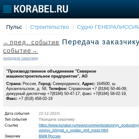
Пульс
Строительство
Судно ГЕНЕРАЛИССИ
Судостроение
Торговая площадка
Конфере
Передача заказчик
←пред. событие
Пульс
Доска объявлений
Выставк
Новости
Продажа флота
Личност
событие→
Компании
Оборудование
Словарь
передача заказчику
Репутация
Изделия
"Производственное объединение "Северное
Работа
Материалы
машиностроительное предприятие", АО
Крюинг
Услуги
Страна:
Россия,
Город:
Северодвинск,
Адрес:
164500, ш.
Журнал
Архангельское, д. 58,
Телефон:
Справочная +7 (8184) 50-46-09;
дежурный диспетчер +7(8184) 50-47-17; факс +7(8184) 58-02-19,
Реклама
Факс:
+7 (818) 458-02-19
Дата события
22-12-2022г.
Тип события
Передача заказчику
Ссылка
https://www.korabel.ru/news/comments/atomnyy_podvodny
uvorov_prinyat_v_sostav_vmf_rossii.html
Заказчик
ВМФ России