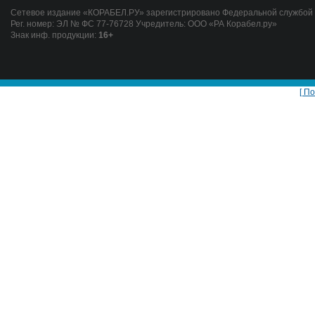
Сетевое издание «КОРАБЕЛ.РУ» зарегистрировано Федеральной службой п
Рег. номер: ЭЛ № ФС 77-76728 Учредитель: ООО «РА Корабел.ру»
Знак инф. продукции:
16+
[ П