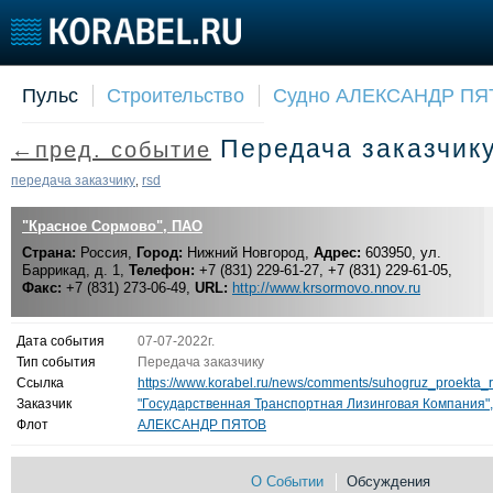
Пульс
Строительство
Судно АЛЕКСАНДР ПЯ
Судостроение
Торговая площадка
Конфере
Передача заказчик
←пред. событие
Пульс
Доска объявлений
Выставк
Новости
Продажа флота
Личност
передача заказчику
rsd
,
Компании
Оборудование
Словарь
"Красное Сормово", ПАО
Репутация
Изделия
Страна:
Работа
Россия,
Город:
Нижний Новгород,
Материалы
Адрес:
603950, ул.
Баррикад, д. 1,
Телефон:
+7 (831) 229-61-27, +7 (831) 229-61-05,
Крюинг
Услуги
Факс:
+7 (831) 273-06-49,
URL:
http://www.krsormovo.nnov.ru
Журнал
Реклама
Дата события
07-07-2022г.
Тип события
Передача заказчику
Ссылка
https://www.korabel.ru/news/comments/suhogruz_proekta_
Заказчик
"Государственная Транспортная Лизинговая Компания"
Флот
АЛЕКСАНДР ПЯТОВ
О Событии
Обсуждения