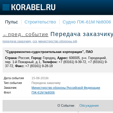
Пульс
Строительство
Судно ПЖ-61М №8006
Судостроение
Торговая площадка
Конфере
Передача заказчик
←пред. событие
Пульс
Доска объявлений
Выставк
Новости
Продажа флота
Личност
передача заказчику
сск
министерство обороны рф
,
,
Компании
Оборудование
Словарь
"Судоремонтно-судостроительная корпорация", ПАО
Репутация
Изделия
Страна:
Работа
Россия,
Город:
Городец,
Материалы
Адрес:
606505, р-н. Городецкий,
пер. 1-й Пожарный, д.1,
Телефон:
+7 (83161) 9-39-72, +7 (83161) 9-
Крюинг
Услуги
37-72,
Факс:
+7 (83161) 9-28-18
Журнал
Реклама
Дата события
15-08-2018г.
Тип события
Передача заказчику
Заказчик
Министерство обороны Российской Федерации
Флот
ПЖ-61М №8006
О Событии
Обсуждения