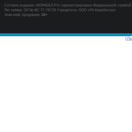
Сетевое издание «КОРАБЕЛ.РУ» зарегистрировано Федеральной службой п
Рег. номер: ЭЛ № ФС 77-76728 Учредитель: ООО «РА Корабел.ру»
Знак инф. продукции:
16+
[ П