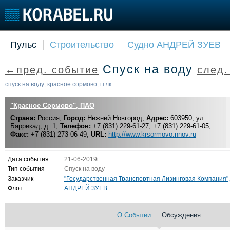
Пульс
Строительство
Судно АНДРЕЙ ЗУЕВ
Судостроение
Торговая площадка
Конфере
Спуск на воду
←пред. событие
след
Пульс
Доска объявлений
Выставк
Новости
Продажа флота
Личност
спуск на воду
красное сормово
гтлк
,
,
Компании
Оборудование
Словарь
"Красное Сормово", ПАО
Репутация
Изделия
Страна:
Работа
Россия,
Город:
Нижний Новгород,
Материалы
Адрес:
603950, ул.
Баррикад, д. 1,
Телефон:
+7 (831) 229-61-27, +7 (831) 229-61-05,
Крюинг
Услуги
Факс:
+7 (831) 273-06-49,
URL:
http://www.krsormovo.nnov.ru
Журнал
Реклама
Дата события
21-06-2019г.
Тип события
Спуск на воду
Заказчик
"Государственная Транспортная Лизинговая Компания"
Флот
АНДРЕЙ ЗУЕВ
О Событии
Обсуждения