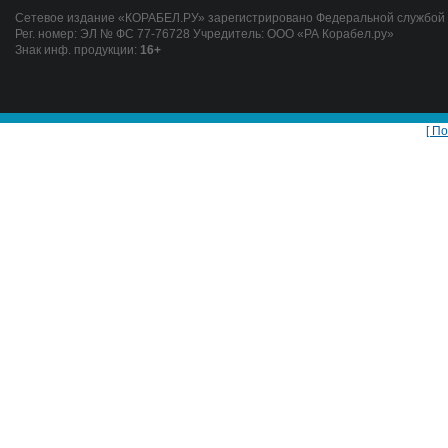
Сетевое издание «КОРАБЕЛ.РУ» зарегистрировано Федеральной службой п
Рег. номер: ЭЛ № ФС 77-76728 Учредитель: ООО «РА Корабел.ру»
Знак инф. продукции:
16+
[ П