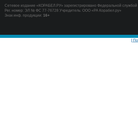
Сетевое издание «КОРАБЕЛ.РУ» зарегистрировано Федеральной службой п
Рег. номер: ЭЛ № ФС 77-76728 Учредитель: ООО «РА Корабел.ру»
Знак инф. продукции:
16+
[ П