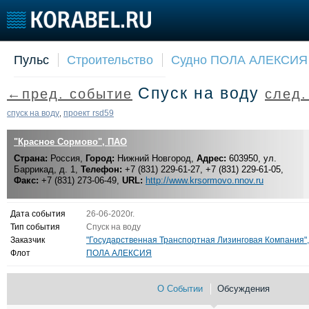
Пульс
Строительство
Судно ПОЛА АЛЕКСИЯ
Судостроение
Торговая площадка
Конфере
Спуск на воду
←пред. событие
след
Пульс
Доска объявлений
Выставк
Новости
Продажа флота
Личност
спуск на воду
проект rsd59
,
Компании
Оборудование
Словарь
"Красное Сормово", ПАО
Репутация
Изделия
Страна:
Работа
Россия,
Город:
Нижний Новгород,
Материалы
Адрес:
603950, ул.
Баррикад, д. 1,
Телефон:
+7 (831) 229-61-27, +7 (831) 229-61-05,
Крюинг
Услуги
Факс:
+7 (831) 273-06-49,
URL:
http://www.krsormovo.nnov.ru
Журнал
Реклама
Дата события
26-06-2020г.
Тип события
Спуск на воду
Заказчик
"Государственная Транспортная Лизинговая Компания"
Флот
ПОЛА АЛЕКСИЯ
О Событии
Обсуждения