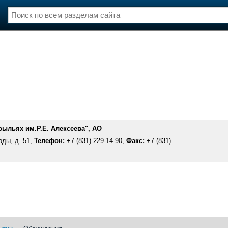
нции
Флот
и и семинары
Галерея флота
и
Форум
Отзывы
Все службы
ыльях им.Р.Е. Алексеева", АО
оды, д. 51,
Телефон:
+7 (831) 229-14-90,
Факс:
+7 (831)