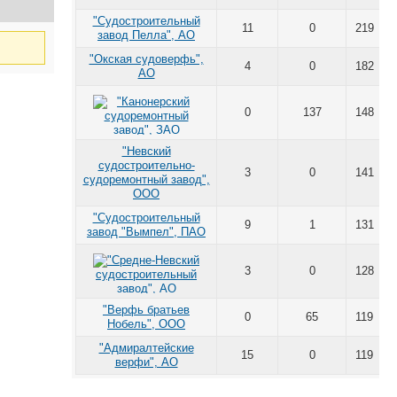
"Судостроительный
11
0
219
завод Пелла", АО
"Окская судоверфь",
4
0
182
АО
0
137
148
"Невский
судостроительно-
3
0
141
судоремонтный завод",
ООО
"Судостроительный
9
1
131
завод "Вымпел", ПАО
3
0
128
"Верфь братьев
0
65
119
Нобель", ООО
"Адмиралтейские
15
0
119
верфи", АО