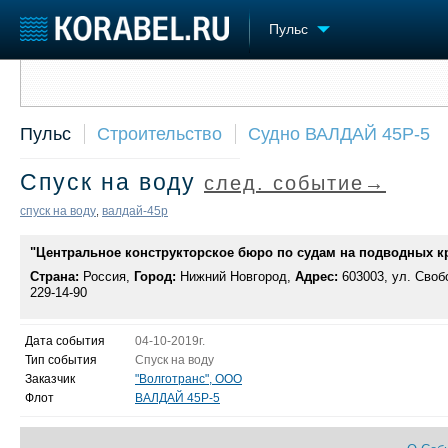
Пульс
Сообщить о событии
Судостроение
Торговая площадка
Конфере
Пульс
Строительство
Судно ВАЛДАЙ 45Р-5
Пульс
Доска объявлений
Выставк
Новости
Продажа флота
Личност
Спуск на воду
след. событие→
Компании
Оборудование
Словарь
Репутация
Изделия
спуск на воду
валдай-45р
,
Работа
Материалы
Крюинг
"Центральное конструкторское бюро по судам на подводных кр
Услуги
Журнал
Страна:
Россия,
Город:
Нижний Новгород,
Адрес:
603003, ул. Своб
229-14-90
Реклама
Дата события
04-10-2019г.
Тип события
Спуск на воду
Заказчик
"Волготранс", ООО
Флот
ВАЛДАЙ 45Р-5