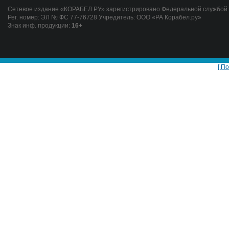
Сетевое издание «КОРАБЕЛ.РУ» зарегистрировано Федеральной службой п
Рег. номер: ЭЛ № ФС 77-76728 Учредитель: ООО «РА Корабел.ру»
Знак инф. продукции:
16+
[ П