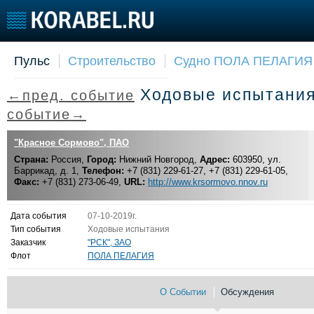
Пульс
Строительство
Судно ПОЛА ПЕЛАГИЯ
Судостроение
Торговая площадка
Конфере
Ходовые испытани
←пред. событие
Пульс
Доска объявлений
Выставк
Новости
Продажа флота
Личност
событие→
Компании
Оборудование
Словарь
"Красное Сормово", ПАО
Репутация
Изделия
Страна:
Россия,
Город:
Нижний Новгород,
Адрес:
603950, ул.
Работа
Материалы
Баррикад, д. 1,
Телефон:
+7 (831) 229-61-27, +7 (831) 229-61-05,
Крюинг
Услуги
Факс:
+7 (831) 273-06-49,
URL:
http://www.krsormovo.nnov.ru
Журнал
Реклама
Дата события
07-10-2019г.
Тип события
Ходовые испытания
Заказчик
"РСК", ЗАО
Флот
ПОЛА ПЕЛАГИЯ
О Событии
Обсуждения