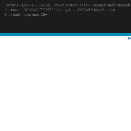
Сетевое издание «КОРАБЕЛ.РУ» зарегистрировано Федеральной службой п
Рег. номер: ЭЛ № ФС 77-76728 Учредитель: ООО «РА Корабел.ру»
Знак инф. продукции:
16+
[ П