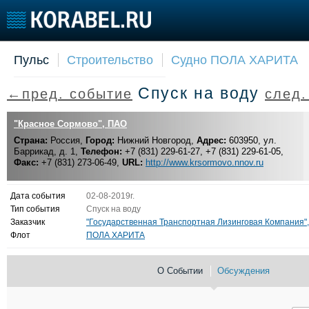
Пульс
Строительство
Судно ПОЛА ХАРИТА
Судостроение
Торговая площадка
Конфере
Спуск на воду
←пред. событие
след
Пульс
Доска объявлений
Выставк
Новости
Продажа флота
Личност
"Красное Сормово", ПАО
Компании
Оборудование
Словарь
Страна:
Россия,
Город:
Нижний Новгород,
Адрес:
603950, ул.
Репутация
Изделия
Баррикад, д. 1,
Телефон:
+7 (831) 229-61-27, +7 (831) 229-61-05,
Работа
Материалы
Факс:
+7 (831) 273-06-49,
URL:
http://www.krsormovo.nnov.ru
Крюинг
Услуги
Журнал
Дата события
02-08-2019г.
Реклама
Тип события
Спуск на воду
Заказчик
"Государственная Транспортная Лизинговая Компания"
Флот
ПОЛА ХАРИТА
О Событии
Обсуждения