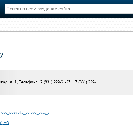
нции
Флот
и и семинары
Галерея флота
и
Форум
у
Отзывы
Все службы
кад, д. 1,
Телефон:
+7 (831) 229-61-27, +7 (831) 229-
rmovo_postroila_pervye_pyat_s
", АО