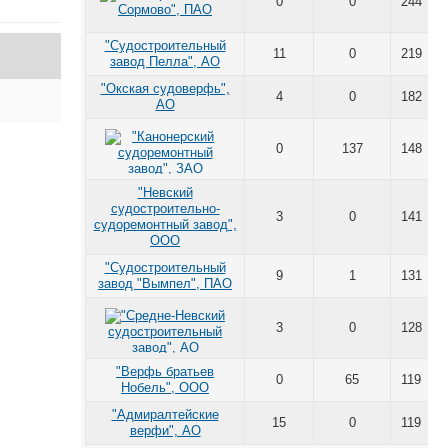
0
0
244
"Судостроительный
11
0
219
завод Пелла", АО
"Окская судоверфь",
4
0
182
АО
0
137
148
"Невский
судостроительно-
3
0
141
судоремонтный завод",
ООО
"Судостроительный
9
1
131
завод "Вымпел", ПАО
3
0
128
"Верфь братьев
0
65
119
Нобель", ООО
"Адмиралтейские
15
0
119
верфи", АО