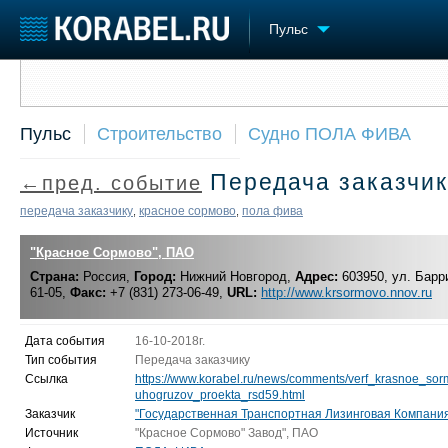
Пульс
Сообщить о событии
Судостроение
Торговая площадка
Конфере
Пульс
Строительство
Судно ПОЛА ФИВА
Пульс
Доска объявлений
Выставк
Новости
Продажа флота
Личност
Передача заказчик
←пред. событие
Компании
Оборудование
Словарь
Репутация
Изделия
передача заказчику
красное сормово
пола фива
,
,
Работа
Материалы
Крюинг
"Красное Сормово", ПАО
Услуги
Журнал
Страна:
Россия,
Город:
Нижний Новгород,
Адрес:
603950, ул. Барри
61-05,
Факс:
+7 (831) 273-06-49,
URL:
http://www.krsormovo.nnov.ru
Реклама
Дата события
16-10-2018г.
Тип события
Передача заказчику
Ссылка
https://www.korabel.ru/news/comments/verf_krasnoe_so
uhogruzov_proekta_rsd59.html
Заказчик
"Государственная Транспортная Лизинговая Компания
Источник
"Красное Сормово" Завод", ПАО