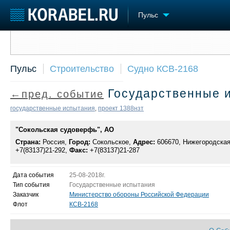
Пульс
Сообщить о событии
Судостроение
Торговая площадка
Конфере
Пульс
Строительство
Судно КСВ-2168
Пульс
Доска объявлений
Выставк
Новости
Продажа флота
Личност
Государственные 
←пред. событие
Компании
Оборудование
Словарь
Репутация
Изделия
государственные испытания
проект 1388нзт
,
Работа
Материалы
Крюинг
"Сокольская судоверфь", АО
Услуги
Журнал
Страна:
Россия,
Город:
Сокольское,
Адрес:
606670, Нижегородская 
+7(83137)21-292,
Факс:
+7(83137)21-287
Реклама
Дата события
25-08-2018г.
Тип события
Государственные испытания
Заказчик
Министерство обороны Российской Федерации
Флот
КСВ-2168