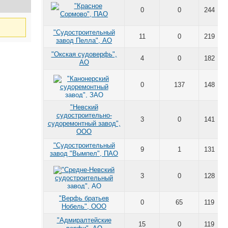
0
0
244
"Судостроительный
11
0
219
завод Пелла", АО
"Окская судоверфь",
4
0
182
АО
0
137
148
"Невский
судостроительно-
3
0
141
судоремонтный завод",
ООО
"Судостроительный
9
1
131
завод "Вымпел", ПАО
3
0
128
"Верфь братьев
0
65
119
Нобель", ООО
"Адмиралтейские
15
0
119