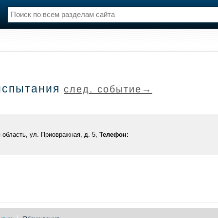
нции
Флот
и и семинары
Галерея флота
и
Форум
испытания
след. событие→
Отзывы
Все службы
область, ул. Приовражная, д. 5,
Телефон: