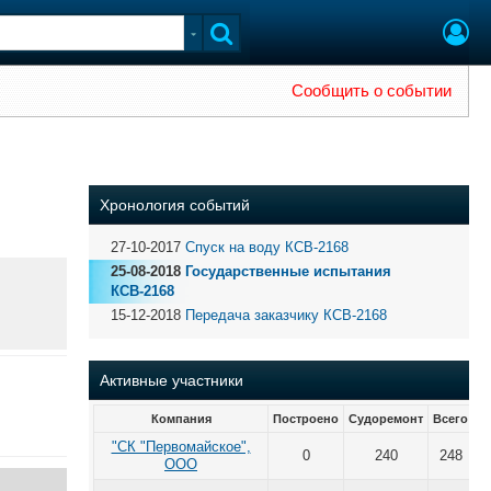
Сообщить о событии
Хронология событий
27-10-2017
Спуск на воду КСВ-2168
25-08-2018
Государственные испытания
КСВ-2168
15-12-2018
Передача заказчику КСВ-2168
Активные участники
Компания
Построено
Судоремонт
Всего
"СК "Первомайское",
0
240
248
ООО