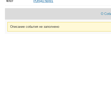
Флот
РОНДО №491
О Соб
Описание события не заполнено