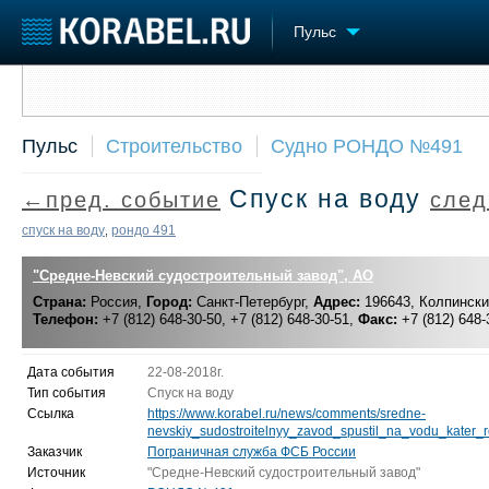
Пульс
Сообщить о событии
Судостроение
Торговая площадка
Конфере
Пульс
Строительство
Судно РОНДО №491
Пульс
Доска объявлений
Выставк
Новости
Продажа флота
Личност
Спуск на воду
←пред. событие
след
Компании
Оборудование
Словарь
Репутация
Изделия
спуск на воду
рондо 491
,
Работа
Материалы
Крюинг
"Средне-Невский судостроительный завод", АО
Услуги
Журнал
Страна:
Россия,
Город:
Санкт-Петербург,
Адрес:
196643, Колпинский
Телефон:
+7 (812) 648-30-50, +7 (812) 648-30-51,
Факс:
+7 (812) 648-
Реклама
Дата события
22-08-2018г.
Тип события
Спуск на воду
Ссылка
https://www.korabel.ru/news/comments/sredne-
nevskiy_sudostroitelnyy_zavod_spustil_na_vodu_kater_r
Заказчик
Пограничная служба ФСБ России
Источник
"Средне-Невский судостроительный завод"