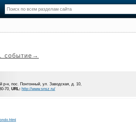
нции
Флот
и и семинары
Галерея флота
и
Форум
. событие→
Отзывы
Все службы
 р-н, пос. Понтонный, ул. Заводская, д. 10,
30-70,
URL:
http://www.snsz.ru/
ondo.html