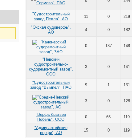
0
0
244
"Судостроительный
11
0
219
завод Пелла", АО
"Окская судоверфь",
4
0
182
АО
0
137
148
"Невский
судостроительно-
3
0
141
судоремонтный завод",
ООО
"Судостроительный
9
1
131
завод "Вымпел", ПАО
3
0
128
"Верфь братьев
0
65
119
Нобель", ООО
"Адмиралтейские
15
0
119
верфи", АО