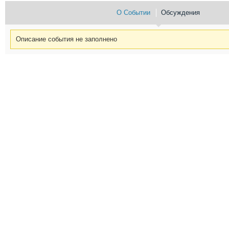
О Событии
Обсуждения
Описание события не заполнено