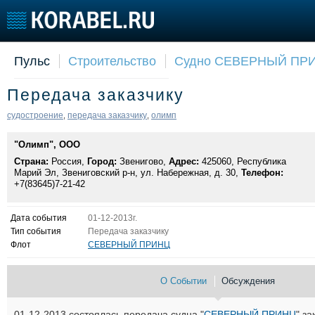
Пульс
Строительство
Судно СЕВЕРНЫЙ ПР
Судостроение
Торговая площадка
Конфере
Передача заказчику
Пульс
Доска объявлений
Выставк
Новости
Продажа флота
Личност
судостроение
передача заказчику
олимп
,
,
Компании
Оборудование
Словарь
"Олимп", ООО
Репутация
Изделия
Страна:
Работа
Россия,
Город:
Звенигово,
Материалы
Адрес:
425060, Республика
Марий Эл, Звениговский р-н, ул. Набережная, д. 30,
Телефон:
Крюинг
Услуги
+7(83645)7-21-42
Журнал
Реклама
Дата события
01-12-2013г.
Тип события
Передача заказчику
Флот
СЕВЕРНЫЙ ПРИНЦ
О Событии
Обсуждения
01-12-2013 состоялась передача судна "
СЕВЕРНЫЙ ПРИНЦ
" за