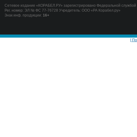
Сетевое издание «КОРАБЕЛ.РУ» зарегистрировано Федеральной службой п
Рег. номер: ЭЛ № ФС 77-76728 Учредитель: ООО «РА Корабел.ру»
Знак инф. продукции:
16+
[ П