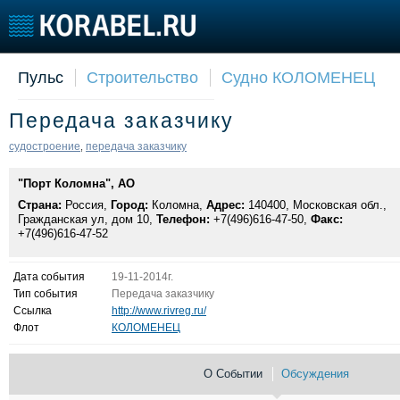
Пульс
Строительство
Судно КОЛОМЕНЕЦ
Судостроение
Торговая площадка
Конфере
Передача заказчику
Пульс
Доска объявлений
Выставк
Новости
Продажа флота
Личност
судостроение
передача заказчику
,
Компании
Оборудование
Словарь
"Порт Коломна", АО
Репутация
Изделия
Страна:
Работа
Россия,
Город:
Коломна,
Материалы
Адрес:
140400, Московская обл.,
Гражданская ул, дом 10,
Телефон:
+7(496)616-47-50,
Факс:
Крюинг
Услуги
+7(496)616-47-52
Журнал
Реклама
Дата события
19-11-2014г.
Тип события
Передача заказчику
Ссылка
http://www.rivreg.ru/
Флот
КОЛОМЕНЕЦ
О Событии
Обсуждения