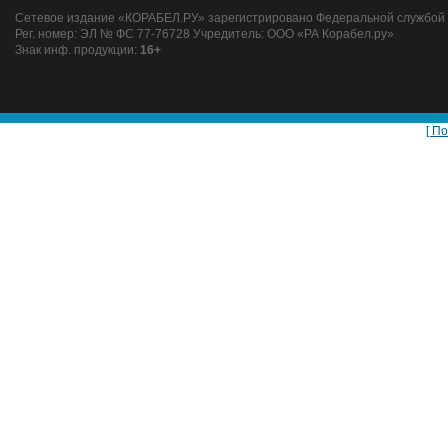
Сетевое издание «КОРАБЕЛ.РУ» зарегистрировано Федеральной службой п
Рег. номер: ЭЛ № ФС 77-76728 Учредитель: ООО «РА Корабел.ру»
Знак инф. продукции:
16+
[ П