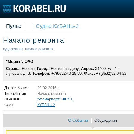
Пульс
Судно КУБАНЬ-2
Судостроение
Торговая площадка
Конфере
Начало ремонта
Пульс
Доска объявлений
Выставк
Новости
Продажа флота
Личност
судоремонт
начало ремонта
,
Компании
Оборудование
Словарь
"Моряк", ОАО
Репутация
Изделия
Страна:
Работа
Россия,
Город:
Ростов-на-Дону,
Материалы
Адрес:
34400, ул. 1-
Луговая, д. 3,
Телефон:
+7(8632)40-15-89,
Факс:
+7(8632)82-04-33
Крюинг
Услуги
Журнал
Дата события
29-02-2016г.
Реклама
Тип события
Начало ремонта
Заказчик
"Росморпорт", ФГУП
Флот
КУБАНЬ-2
О Событии
Обсуждения