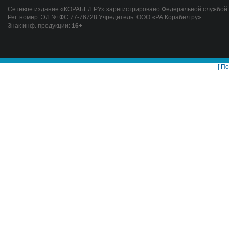
Сетевое издание «КОРАБЕЛ.РУ» зарегистрировано Федеральной службой п
Рег. номер: ЭЛ № ФС 77-76728 Учредитель: ООО «РА Корабел.ру»
Знак инф. продукции:
16+
[ П