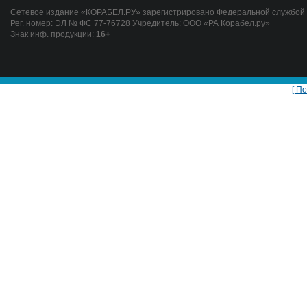
Сетевое издание «КОРАБЕЛ.РУ» зарегистрировано Федеральной службой п
Рег. номер: ЭЛ № ФС 77-76728 Учредитель: ООО «РА Корабел.ру»
Знак инф. продукции:
16+
[ П