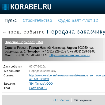
Пульс
Строительство
Судно Балт Флот 12
Судостроение
Торговая площадка
Конфере
Передача заказчик
←пред. событие
Пульс
Доска объявлений
Выставк
Новости
Продажа флота
Личност
"Красное Сормово", ПАО
Компании
Оборудование
Словарь
Страна:
Россия,
Город:
Нижний Новгород,
Адрес:
603950, ул.
Репутация
Изделия
Баррикад, д. 1,
Телефон:
+7 (831) 229-61-27, +7 (831) 229-61-05,
Работа
Материалы
Факс:
+7 (831) 273-06-49,
URL:
http://www.krsormovo.nnov.ru
Крюинг
Услуги
Журнал
Дата события
07-07-2016г.
Реклама
Тип события
Передача заказчику
Ссылка
http://www.korabel.ru/news/comments/krasnoe_sormovo_p
alt_flot_12.html
Заказчик
"БФ Танкер", ООО
Флот
Балт Флот 12
О Событии
Обсуждения