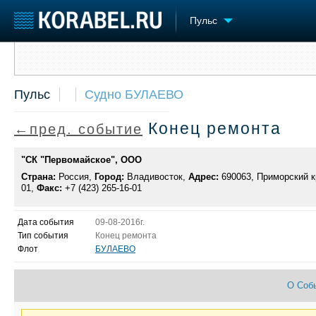
Пульс
Сообщить о событии
Судостроение
Торговая площадка
Конфере
Пульс
Судно БУЛАЕВО
Пульс
Доска объявлений
Выставк
Новости
Продажа флота
Личност
Конец ремонта
←пред. событие
Компании
Оборудование
Словарь
Репутация
Изделия
"СК "Первомайское", ООО
Работа
Материалы
Страна:
Россия,
Город:
Владивосток,
Адрес:
690063, Приморский кр
Крюинг
Услуги
01,
Факс:
+7 (423) 265-16-01
Журнал
Реклама
Дата события
09-08-2016г.
Тип события
Конец ремонта
Флот
БУЛАЕВО
О Соб