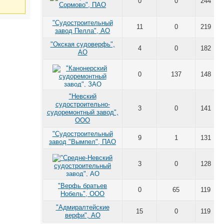
0
0
244
"Судостроительный
11
0
219
завод Пелла", АО
"Окская судоверфь",
4
0
182
АО
0
137
148
"Невский
судостроительно-
3
0
141
судоремонтный завод",
ООО
"Судостроительный
9
1
131
завод "Вымпел", ПАО
3
0
128
"Верфь братьев
0
65
119
Нобель", ООО
"Адмиралтейские
15
0
119
верфи", АО