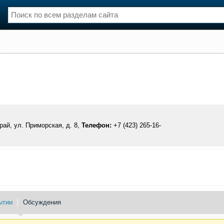
нции
Флот
и и семинары
Галерея флота
и
Форум
Отзывы
Все службы
ай, ул. Приморская, д. 8,
Телефон:
+7 (423) 265-16-
ытии
Обсуждения