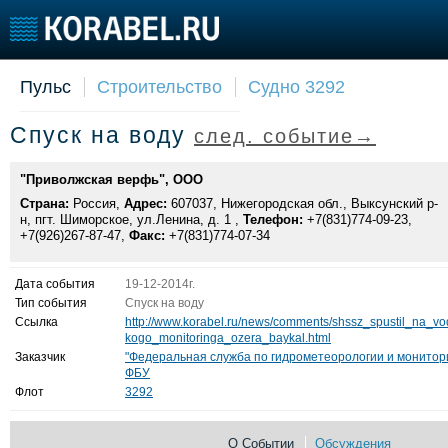
Пульс
Строительство
Судно 3292
Судостроение
Торговая площадка
Конфере
Спуск на воду
след. событие→
Пульс
Доска объявлений
Выставк
Новости
Продажа флота
Личност
"Приволжская верфь", ООО
Компании
Оборудование
Словарь
Страна:
Россия,
Адрес:
607037, Нижегородская обл., Выксунский р-
Репутация
Изделия
н, пгт. Шиморское, ул.Ленина, д. 1 ,
Телефон:
+7(831)774-09-23,
Работа
Материалы
+7(926)267-87-47,
Факс:
+7(831)774-07-34
Крюинг
Услуги
Журнал
Дата события
19-12-2014г.
Реклама
Тип события
Спуск на воду
Ссылка
http://www.korabel.ru/news/comments/shssz_spustil_na_
kogo_monitoringa_ozera_baykal.html
Заказчик
"Федеральная служба по гидрометеорологии и монитор
ФБУ
Флот
3292
О Событии
Обсуждения