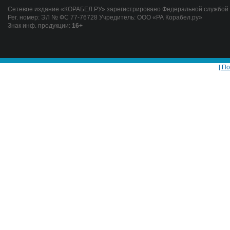
Сетевое издание «КОРАБЕЛ.РУ» зарегистрировано Федеральной службой п
Рег. номер: ЭЛ № ФС 77-76728 Учредитель: ООО «РА Корабел.ру»
Знак инф. продукции:
16+
[ П