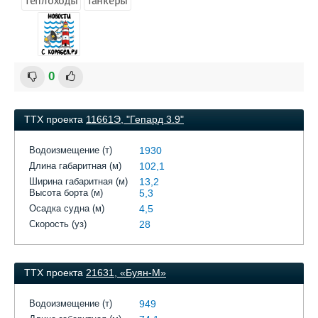
теплоходы
танкеры
0
ТТХ проекта
11661Э, "Гепард 3.9"
Водоизмещение (т)
1930
Длина габаритная (м)
102,1
Ширина габаритная (м)
13,2
Высота борта (м)
5,3
Осадка судна (м)
4,5
Скорость (уз)
28
ТТХ проекта
21631, «Буян-М»
Водоизмещение (т)
949