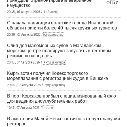
принудили отремонтировать аварийное
имущество
20:45 , 07 Августа 2026 /
события
С начала навигации волжские города Ивановской
области приняли более 40 тысяч круизных туристов
20:30 , 07 Августа 2026 /
судоходство
Слип для маломерных судов в Магаданском
морском центре планируют запустить в тестовом
режиме до конца лета
20:15 , 07 Августа 2026 /
яхты и катера
Кыргызстан получил Кодекс торгового
мореплавания с регистрацией судов в Бишкеке
20:00 , 07 Августа 2026 /
судоходство
В порт Корсаков прибыл специализированный флот
для ведения дноуглубительных работ
19:45 , 07 Августа 2026 /
порты
В акватории Малой Невы частично затонул плавучий
ресторан