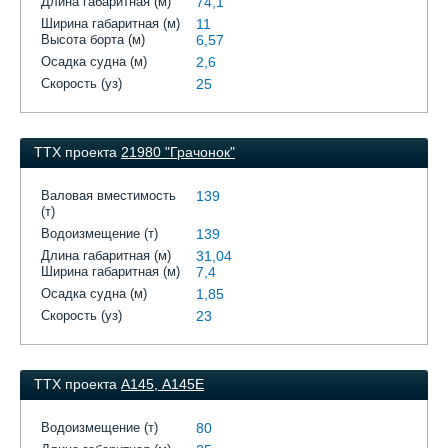
Длина габаритная (м)
74,1
Ширина габаритная (м)
11
Высота борта (м)
6,57
Осадка судна (м)
2,6
Скорость (уз)
25
ТТХ проекта
21980 "Грачонок"
Валовая вместимость
139
(т)
Водоизмещение (т)
139
Длина габаритная (м)
31,04
Ширина габаритная (м)
7,4
Осадка судна (м)
1,85
Скорость (уз)
23
ТТХ проекта
A145, А145Е
Водоизмещение (т)
80