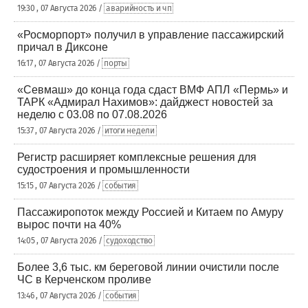
19:30 , 07 Августа 2026 /
аварийность и чп
«Росморпорт» получил в управление пассажирский
причал в Диксоне
16:17 , 07 Августа 2026 /
порты
«Севмаш» до конца года сдаст ВМФ АПЛ «Пермь» и
ТАРК «Адмирал Нахимов»: дайджест новостей за
неделю с 03.08 по 07.08.2026
15:37 , 07 Августа 2026 /
итоги недели
Регистр расширяет комплексные решения для
судостроения и промышленности
15:15 , 07 Августа 2026 /
события
Пассажиропоток между Россией и Китаем по Амуру
вырос почти на 40%
14:05 , 07 Августа 2026 /
судоходство
Более 3,6 тыс. км береговой линии очистили после
ЧС в Керченском проливе
13:46 , 07 Августа 2026 /
события