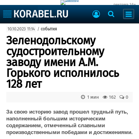
реклама 16+
Судостроение
10.10.2023 11:14
/
события
Судоходство
Судоремонт
Зеленодольскому
События
Пресс-релизы
судостроительному
Порты
Рыболовство
заводу имени А.М.
ВМФ
Образование
Горького исполнилось
Яхты и катера
Еще
128 лет
Судостроение
Торговая площадка
1 мин
162
0
Пульс
Доска объявлений
Новости
Продажа флота
За свою историю завод прошел трудный путь,
Компании
Оборудование
наполненный большим историческим
Репутация
Изделия
содержанием, отмеченный славными
Работа
Материалы
производственными победами и достижениями.
Крюинг
Услуги