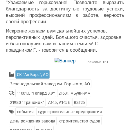
"Уважаемые горьковчане! Позвольте выразить
благодарность за достигнутые трудовые успехи,
высокий профессионализм в работе, верность
своей профессии.
Искренне желаем вам дальнейших успехов,
перспективных идей. Большого счастья, здоровья
и благополучия вам и вашим семьям! С
праздником!", - говорится в сообщении.
реклама 16+
СК "Ак Барс", АО
Зеленодольский завод им. Горького, АО
11661Э, "Гепард 3.9"
21631, «Буян-М»
21980 "Грачонок"
A145, А145Е
RST25
события
судостроительные предприятия
день рождения завода
строительство судов