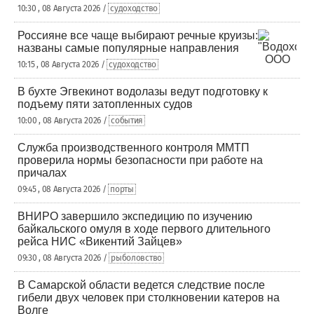
10:30 , 08 Августа 2026 /
судоходство
Россияне все чаще выбирают речные круизы:
названы самые популярные направления
10:15 , 08 Августа 2026 /
судоходство
В бухте Эгвекинот водолазы ведут подготовку к
подъему пяти затопленных судов
10:00 , 08 Августа 2026 /
события
Служба производственного контроля ММТП
проверила нормы безопасности при работе на
причалах
09:45 , 08 Августа 2026 /
порты
ВНИРО завершило экспедицию по изучению
байкальского омуля в ходе первого длительного
рейса НИС «Викентий Зайцев»
09:30 , 08 Августа 2026 /
рыболовство
В Самарской области ведется следствие после
гибели двух человек при столкновении катеров на
Волге