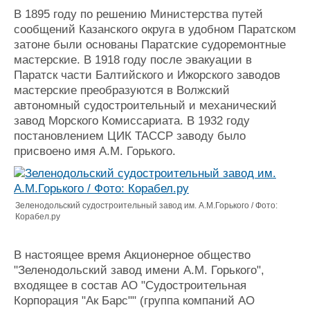
Журнал
В 1895 году по решению Министерства путей
Реклама
сообщений Казанского округа в удобном Паратском
затоне были основаны Паратские судоремонтные
мастерские. В 1918 году после эвакуации в
Конференции
Флот
Паратск части Балтийского и Ижорского заводов
Выставки и семинары
Галерея флота
мастерские преобразуются в Волжский
Личности
Форум
автономный судостроительный и механический
завод Морского Комиссариата. В 1932 году
Словарь
Отзывы
постановлением ЦИК ТАССР заводу было
Все службы
присвоено имя А.М. Горького.
Зеленодольский судостроительный завод им. А.М.Горького / Фото:
Корабел.ру
В настоящее время Акционерное общество
"Зеленодольский завод имени А.М. Горького",
входящее в состав АО "Судостроительная
Корпорация "Ак Барс"" (группа компаний АО