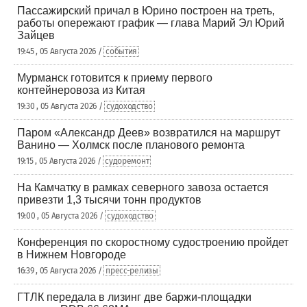
Пассажирский причал в Юрино построен на треть,
работы опережают график — глава Марий Эл Юрий
Зайцев
19:45 , 05 Августа 2026 /
события
Мурманск готовится к приему первого
контейнеровоза из Китая
19:30 , 05 Августа 2026 /
судоходство
Паром «Александр Деев» возвратился на маршрут
Ванино — Холмск после планового ремонта
19:15 , 05 Августа 2026 /
судоремонт
На Камчатку в рамках северного завоза остается
привезти 1,3 тысячи тонн продуктов
19:00 , 05 Августа 2026 /
судоходство
Конференция по скоростному судостроению пройдет
в Нижнем Новгороде
16:39 , 05 Августа 2026 /
пресс-релизы
ГТЛК передала в лизинг две баржи-площадки