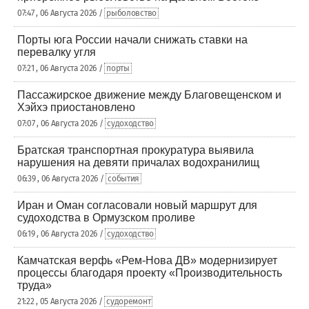
07:47 , 06 Августа 2026 /
рыболовство
Порты юга России начали снижать ставки на
перевалку угля
07:21 , 06 Августа 2026 /
порты
Пассажирское движение между Благовещенском и
Хэйхэ приостановлено
07:07 , 06 Августа 2026 /
судоходство
Братская транспортная прокуратура выявила
нарушения на девяти причалах водохранилищ
06:39 , 06 Августа 2026 /
события
Иран и Оман согласовали новый маршрут для
судоходства в Ормузском проливе
06:19 , 06 Августа 2026 /
судоходство
Камчатская верфь «Рем-Нова ДВ» модернизирует
процессы благодаря проекту «Производительность
труда»
21:22 , 05 Августа 2026 /
судоремонт