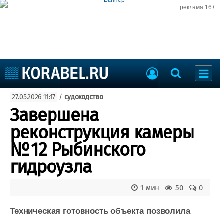
реклама 16+
Судостроение
27.05.2026 11:17
/
судоходство
Судоходство
Судоремонт
Завершена
События
Пресс-релизы
реконструкция камеры
Порты
Рыболовство
№ 12 Рыбинского
ВМФ
Образование
гидроузла
Яхты и катера
Еще
1 мин
50
0
Судостроение
Торговая площадка
Пульс
Доска объявлений
Техническая готовность объекта позволила