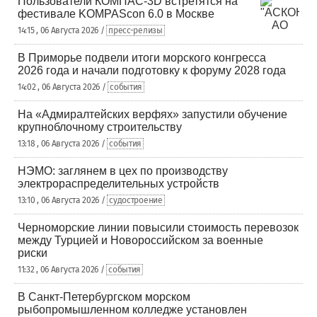
Пользователи КОМПАС-3D встретятся на
фестивале KOMPAScon 6.0 в Москве
14:15 , 06 Августа 2026 /
пресс-релизы
В Приморье подвели итоги морского конгресса
2026 года и начали подготовку к форуму 2028 года
14:02 , 06 Августа 2026 /
события
На «Адмиралтейских верфях» запустили обучение
крупноблочному строительству
13:18 , 06 Августа 2026 /
события
НЭМО: заглянем в цех по производству
электрораспределительных устройств
13:10 , 06 Августа 2026 /
судостроение
Черноморские линии повысили стоимость перевозок
между Турцией и Новороссийском за военные
риски
11:32 , 06 Августа 2026 /
события
В Санкт-Петербургском морском
рыбопромышленном колледже установлен