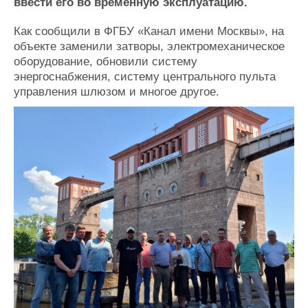
Новости
Продажа флота
ввести его во временную эксплуатацию.
Компании
Оборудование
Как сообщили в ФГБУ «Канал имени Москвы», на
Репутация
Изделия
объекте заменили затворы, электромеханическое
Работа
Материалы
оборудование, обновили систему
Крюинг
Услуги
энергоснабжения, систему центрального пульта
Журнал
управления шлюзом и многое другое.
Реклама
Конференции
Флот
Выставки и семинары
Галерея флота
Личности
Форум
Словарь
Отзывы
Все службы