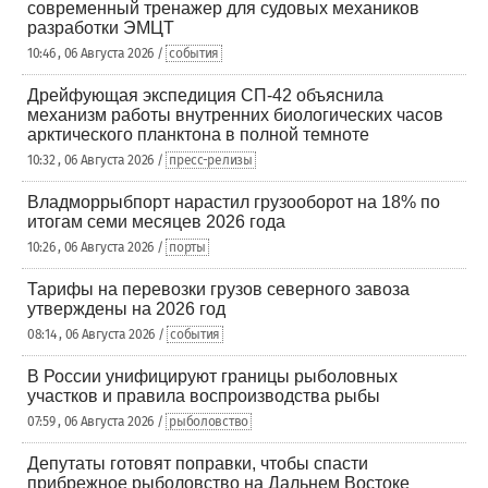
современный тренажер для судовых механиков
разработки ЭМЦТ
10:46 , 06 Августа 2026 /
события
Дрейфующая экспедиция СП-42 объяснила
механизм работы внутренних биологических часов
арктического планктона в полной темноте
10:32 , 06 Августа 2026 /
пресс-релизы
Владморрыбпорт нарастил грузооборот на 18% по
итогам семи месяцев 2026 года
10:26 , 06 Августа 2026 /
порты
Тарифы на перевозки грузов северного завоза
утверждены на 2026 год
08:14 , 06 Августа 2026 /
события
В России унифицируют границы рыболовных
участков и правила воспроизводства рыбы
07:59 , 06 Августа 2026 /
рыболовство
Депутаты готовят поправки, чтобы спасти
прибрежное рыболовство на Дальнем Востоке