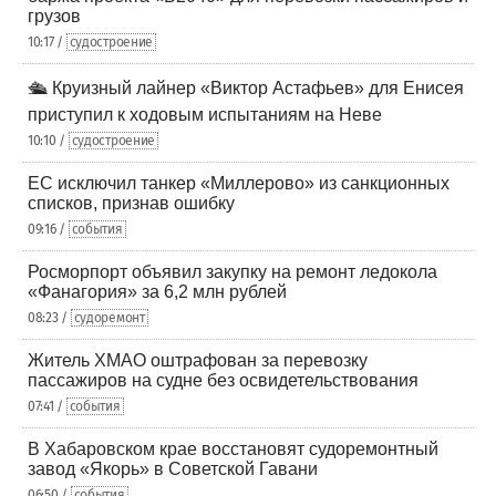
грузов
10:17 /
судостроение
🛳️ Круизный лайнер «Виктор Астафьев» для Енисея
приступил к ходовым испытаниям на Неве
10:10 /
судостроение
ЕС исключил танкер «Миллерово» из санкционных
списков, признав ошибку
09:16 /
события
Росморпорт объявил закупку на ремонт ледокола
«Фанагория» за 6,2 млн рублей
08:23 /
судоремонт
Житель ХМАО оштрафован за перевозку
пассажиров на судне без освидетельствования
07:41 /
события
В Хабаровском крае восстановят судоремонтный
завод «Якорь» в Советской Гавани
06:50 /
события