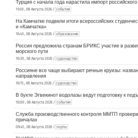
Турция с начала года нарастила импорт российского
11:00 , 08 Августа 2026 /
события
На Камчатке подвели итоги всероссийских студенче
и «Камчатка»
10:45 , 08 Августа 2026 /
образование
Россия предложила странам БРИКС участие в разв
морского пути
10:30 , 08 Августа 2026 /
судоходство
Россияне все чаще выбирают речные круизы: назв
направления
10:15 , 08 Августа 2026 /
судоходство
В бухте Эгвекинот водолазы ведут подготовку к под
10:00 , 08 Августа 2026 /
события
Служба производственного контроля ММТП провери
причалах
09:45 , 08 Августа 2026 /
порты