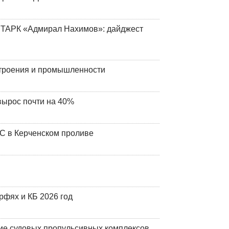
 ТАРК «Адмирал Нахимов»: дайджест
строения и промышленности
вырос почти на 40%
ЧС в Керченском проливе
фях и КБ 2026 год
ие судовых пропульсивных комплексов