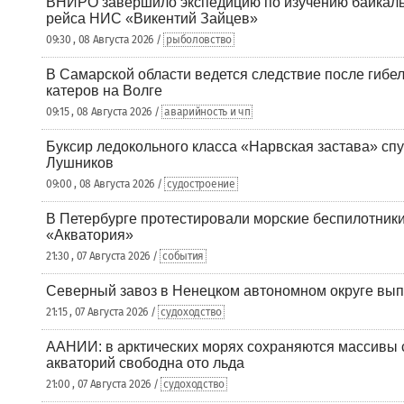
ВНИРО завершило экспедицию по изучению байкальс
рейса НИС «Викентий Зайцев»
09:30 , 08 Августа 2026 /
рыболовство
В Самарской области ведется следствие после гибел
катеров на Волге
09:15 , 08 Августа 2026 /
аварийность и чп
Буксир ледокольного класса «Нарвская застава» спу
Лушников
09:00 , 08 Августа 2026 /
судостроение
В Петербурге протестировали морские беспилотники
«Акватория»
21:30 , 07 Августа 2026 /
события
Северный завоз в Ненецком автономном округе вып
21:15 , 07 Августа 2026 /
судоходство
ААНИИ: в арктических морях сохраняются массивы с
акваторий свободна ото льда
21:00 , 07 Августа 2026 /
судоходство