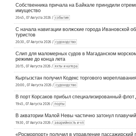
Собственника причала на Байкале принудили отрем
имущество
20:45 , 07 Августа 2026 /
события
С начала навигации волжские города Ивановской об
туристов
20:30 , 07 Августа 2026 /
судоходство
Слип для маломерных судов в Магаданском морском 
режиме до конца лета
20:15 , 07 Августа 2026 /
яхты и катера
Кыргызстан получил Кодекс торгового мореплавания
20:00 , 07 Августа 2026 /
судоходство
В порт Корсаков прибыл специализированный флот 
19:45 , 07 Августа 2026 /
порты
В акватории Малой Невы частично затонул плавучий
19:30 , 07 Августа 2026 /
аварийность и чп
«Росморпорт» получил в управление пассажирский 