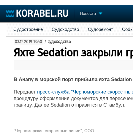
Новости
Судостроение
Судоходство
Судоремонт
События
Пре
Судостроение
Судоходство
Судоремонт
Собы
Судостроение
Торговая площадка
Конфере
03.12.2019 13:40
/
судоходство
Пульс
Доска объявлений
Выставк
Яхте Sedation закрыли г
Новости
Продажа флота
Личност
Компании
Оборудование
Словарь
Репутация
Изделия
Работа
Материалы
В Анапу в морской порт прибыла яхта Sedatio
Крюинг
Услуги
Журнал
Передает
пресс-служба "Черноморские скоростны
Реклама
процедуру оформления документов для пересечен
границу. Далее Sedation отправится в Стамбул.
"Черноморские скоростные линии", ООО