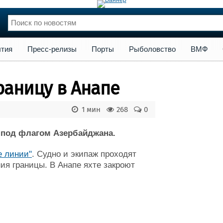
сс-релизы
Порты
Рыболовство
ВМФ
Образование
Яхт
тия
Пресс-релизы
Порты
Рыболовство
ВМФ
нции
Флот
и и семинары
Галерея флота
раницу в Анапе
и
Форум
Отзывы
1 мин
268
0
Все службы
n под флагом Азербайджана.
е линии"
. Судно и экипаж проходят
ия границы. В Анапе яхте закроют