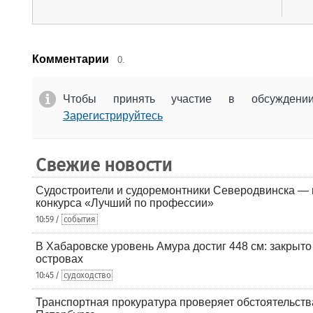
Комментарии
0.
Чтобы принять участие в обсужден
Зарегистрируйтесь
Свежие новости
Судостроители и судоремонтники Северодвинска — в
конкурса «Лучший по профессии»
10:59 /
события
В Хабаровске уровень Амура достиг 448 см: закрыто
островах
10:45 /
судоходство
Транспортная прокуратура проверяет обстоятельства