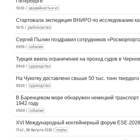
Петербурге
10:30 /
аварийность и чп
Стартовала экспедиция ВНИРО по исследованию ка
10:15 /
рыболовство
Сергей Пылин поздравил сотрудников «Росморпорта
09:59 /
события
Турция ввела ограничения на проход судов в Черно
09:40 /
судоходство
На Чукотку доставлено свыше 50 тыс. тонн твердого
09:20 /
судоходство
В Баренцевом море обнаружен немецкий транспорт 
1942 году
09:00 /
события
XVI Международный контейнерный форум ESE-2026
17:43 , 08 Августа 2026 /
порты