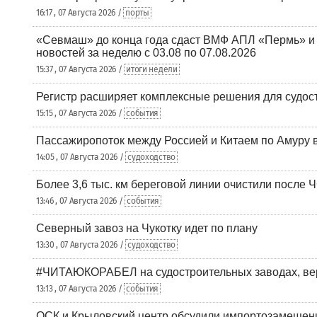
16:17 , 07 Августа 2026 /
порты
«Севмаш» до конца года сдаст ВМФ АПЛ «Пермь» и
новостей за неделю с 03.08 по 07.08.2026
15:37 , 07 Августа 2026 /
итоги недели
Регистр расширяет комплексные решения для судо
15:15 , 07 Августа 2026 /
события
Пассажиропоток между Россией и Китаем по Амуру 
14:05 , 07 Августа 2026 /
судоходство
Более 3,6 тыс. км береговой линии очистили после 
13:46 , 07 Августа 2026 /
события
Северный завоз на Чукотку идет по плану
13:30 , 07 Августа 2026 /
судоходство
#ЧИТАЮКОРАБЕЛ на судостроительных заводах, вер
13:13 , 07 Августа 2026 /
события
ОСК и Крыловский центр обсудили импортозамещен