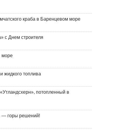
мчатского краба в Баренцевом море
» с Днем строителя
е море
 и жидкого топлива
«Утландсхерн», потопленный в
 — горы решений!